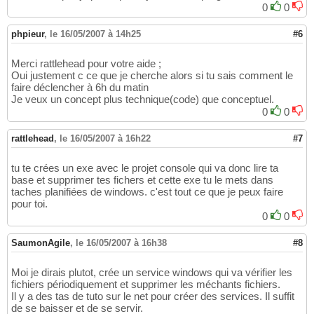
0
0
phpieur
,
le 16/05/2007 à 14h25
#6
Merci rattlehead pour votre aide ;
Oui justement c ce que je cherche alors si tu sais comment le
faire déclencher à 6h du matin
Je veux un concept plus technique(code) que conceptuel.
0
0
rattlehead
,
le 16/05/2007 à 16h22
#7
tu te crées un exe avec le projet console qui va donc lire ta
base et supprimer tes fichers et cette exe tu le mets dans
taches planifiées de windows. c'est tout ce que je peux faire
pour toi.
0
0
SaumonAgile
,
le 16/05/2007 à 16h38
#8
Moi je dirais plutot, crée un service windows qui va vérifier les
fichiers périodiquement et supprimer les méchants fichiers.
Il y a des tas de tuto sur le net pour créer des services. Il suffit
de se baisser et de se servir.