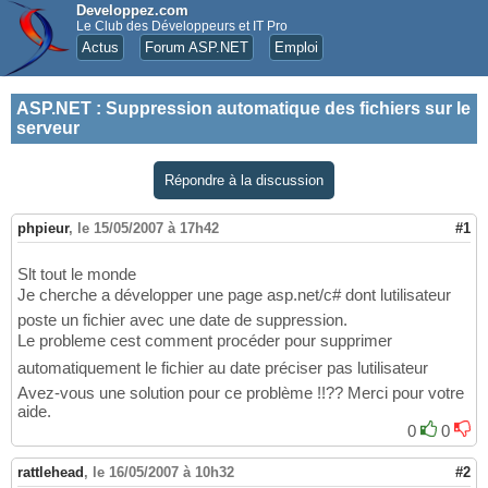
Developpez.com
Le Club des Développeurs et IT Pro
Actus
Forum ASP.NET
Emploi
ASP.NET
:
Suppression automatique des fichiers sur le
serveur
Répondre à la discussion
phpieur
,
le 15/05/2007 à 17h42
#1
Slt tout le monde
Je cherche a développer une page asp.net/c# dont lutilisateur
poste un fichier avec une date de suppression.
Le probleme cest comment procéder pour supprimer
automatiquement le fichier au date préciser pas lutilisateur
Avez-vous une solution pour ce problème !!?? Merci pour votre
aide.
0
0
rattlehead
,
le 16/05/2007 à 10h32
#2