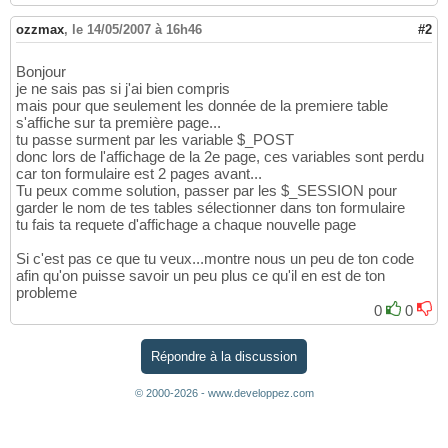
ozzmax
,
le 14/05/2007 à 16h46
#2
Bonjour
je ne sais pas si j'ai bien compris
mais pour que seulement les donnée de la premiere table
s'affiche sur ta première page...
tu passe surment par les variable $_POST
donc lors de l'affichage de la 2e page, ces variables sont perdu
car ton formulaire est 2 pages avant...
Tu peux comme solution, passer par les $_SESSION pour
garder le nom de tes tables sélectionner dans ton formulaire
tu fais ta requete d'affichage a chaque nouvelle page
Si c'est pas ce que tu veux...montre nous un peu de ton code
afin qu'on puisse savoir un peu plus ce qu'il en est de ton
probleme
0
0
Répondre à la discussion
© 2000-2026 - www.developpez.com