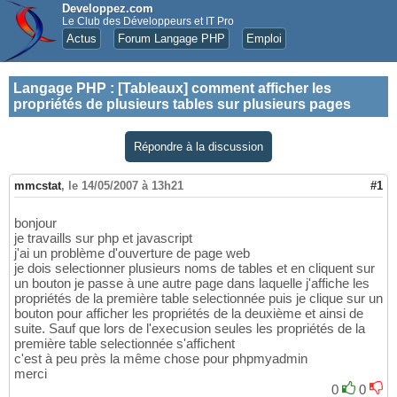
Developpez.com
Le Club des Développeurs et IT Pro
Actus
Forum Langage PHP
Emploi
Langage PHP
:
[Tableaux] comment afficher les
propriétés de plusieurs tables sur plusieurs pages
Répondre à la discussion
mmcstat
,
le 14/05/2007 à 13h21
#1
bonjour
je travaills sur php et javascript
j'ai un problème d'ouverture de page web
je dois selectionner plusieurs noms de tables et en cliquent sur
un bouton je passe à une autre page dans laquelle j'affiche les
propriétés de la première table selectionnée puis je clique sur un
bouton pour afficher les propriétés de la deuxième et ainsi de
suite. Sauf que lors de l'execusion seules les propriétés de la
première table selectionnée s'affichent
c'est à peu près la même chose pour phpmyadmin
merci
0
0