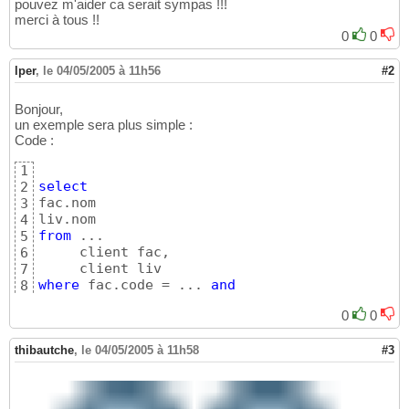
pouvez m'aider ca serait sympas !!!
merci à tous !!
0
0
lper
,
le 04/05/2005 à 11h56
#2
Bonjour,
un exemple sera plus simple :
Code :
1
select
2
fac.nom

3
4
from
 ...

5
     client fac,

6
7
where
 fac.code = ... 
and
8
          liv.code = ...
9
0
0
thibautche
,
le 04/05/2005 à 11h58
#3