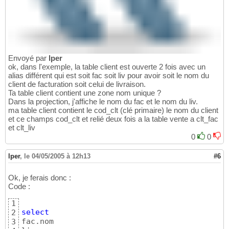
Envoyé par
lper
ok, dans l'exemple, la table client est ouverte 2 fois avec un
alias différent qui est soit fac soit liv pour avoir soit le nom du
client de facturation soit celui de livraison.
Ta table client contient une zone nom unique ?
Dans la projection, j'affiche le nom du fac et le nom du liv.
ma table client contient le cod_clt (clé primaire) le nom du client
et ce champs cod_clt et relié deux fois a la table vente a clt_fac
et clt_liv
0
0
lper
,
le 04/05/2005 à 12h13
#6
Ok, je ferais donc :
Code :
1
select
2
fac.nom 

3