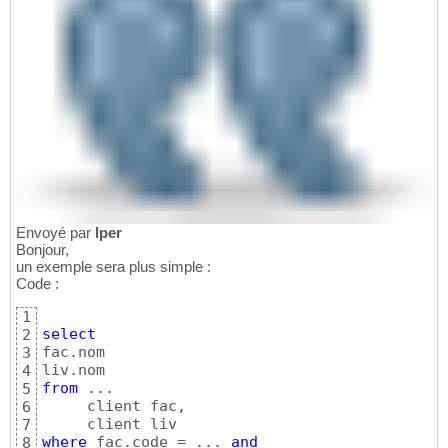
Envoyé par
lper
Bonjour,
un exemple sera plus simple :
Code :
1
select
2
fac.nom

3
4
from
 ...

5
     client fac,

6
7
where
 fac.code = ... 
and
8