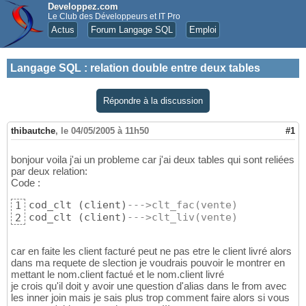
Developpez.com
Le Club des Développeurs et IT Pro
Actus
Forum Langage SQL
Emploi
Langage SQL
:
relation double entre deux tables
Répondre à la discussion
thibautche
,
le 04/05/2005 à 11h50
#1
bonjour voila j'ai un probleme car j'ai deux tables qui sont reliées
par deux relation:
Code :
cod_clt 
(
client
)
--->clt_fac(vente)
1
cod_clt 
(
client
)
--->clt_liv(vente)
2
car en faite les client facturé peut ne pas etre le client livré alors
dans ma requete de slection je voudrais pouvoir le montrer en
mettant le nom.client factué et le nom.client livré
je crois qu'il doit y avoir une question d'alias dans le from avec
les inner join mais je sais plus trop comment faire alors si vous