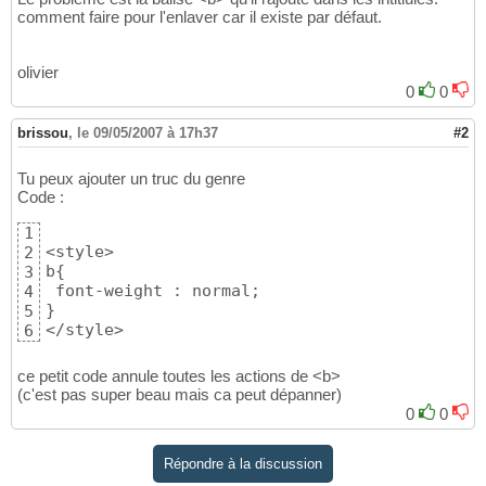
comment faire pour l'enlaver car il existe par défaut.
olivier
0
0
brissou
,
le 09/05/2007 à 17h37
#2
Tu peux ajouter un truc du genre
Code :
1
<style>

2
b
{
3
4
}
5
</style>
6
ce petit code annule toutes les actions de <b>
(c'est pas super beau mais ca peut dépanner)
0
0
Répondre à la discussion