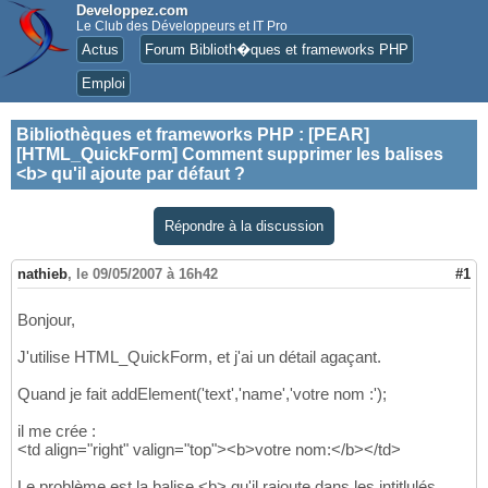
Developpez.com
Le Club des Développeurs et IT Pro
Actus
Forum Biblioth�ques et frameworks PHP
Emploi
Bibliothèques et frameworks PHP
:
[PEAR]
[HTML_QuickForm] Comment supprimer les balises
<b> qu'il ajoute par défaut ?
Répondre à la discussion
nathieb
,
le 09/05/2007 à 16h42
#1
Bonjour,
J'utilise HTML_QuickForm, et j'ai un détail agaçant.
Quand je fait addElement('text','name','votre nom :');
il me crée :
<td align="right" valign="top"><b>votre nom:</b></td>
Le problème est la balise <b> qu'il rajoute dans les intitlulés.