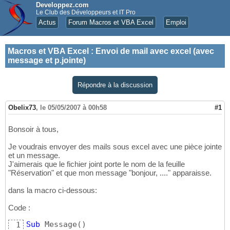
Developpez.com
Le Club des Développeurs et IT Pro
Actus
Forum Macros et VBA Excel
Emploi
Macros et VBA Excel
:
Envoi de mail avec excel (avec
message et p.jointe)
Répondre à la discussion
Obelix73
,
le 05/05/2007 à 00h58
#1
Bonsoir à tous,
Je voudrais envoyer des mails sous excel avec une pièce jointe
et un message.
J'aimerais que le fichier joint porte le nom de la feuille
"Réservation" et que mon message "bonjour, ...." apparaisse.
dans la macro ci-dessous:
Code :
Sub
 Message
(
)
1