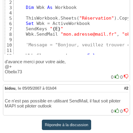
2
Dim
 Wbk 
As
 Workbook

3
4
    ThisWorkbook.Sheets
(
"Réservation"
)
.Copy

5
Set
 Wbk = ActiveWorkbook

6
    SendKeys 
"
{
E
}
"
7
    Wbk.SendMail 
"mon.adresse@mail.fr"
, 
"obj
8
9
'Message = "Bonjour, veuillez trouver ci
10
11
    Wbk.Close savechanges:=
False
12
Set
 Wbk = 
Nothing
13
d'avance merci pour votre aide,
14
@+
End
Sub
Obelix73
15
0
0
bidou
,
le 05/05/2007 à 01h04
#2
Ce n'est pas possible en utilisant SendMail, il faut soit piloter
MAPI soit piloter outlook
0
0
Répondre à la discussion