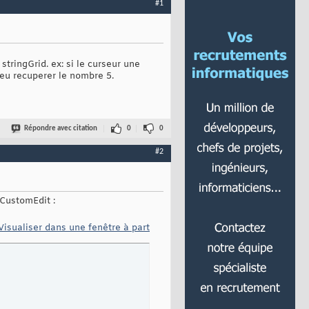
#1
stringGrid. ex: si le curseur une
peu recuperer le nombre 5.
Répondre avec citation
0
0
#2
TCustomEdit :
Visualiser dans une fenêtre à part