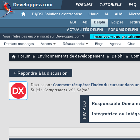
FORUMS
TUTORIELS
FAQ
DI/DSI Solutions d'entreprise
Cloud
IA
ALM
Micros
EDI
4D
Delphi
Eclipse
JetBr
ACTUALITÉS DELPHI
FORUMS DELPHI
Vous n'êtes pas encore inscrit sur Developpez.com ?
Inscrivez-vous gratuitem
Derniers messages
Actions
Réseau social
Blogs
Agenda
Chat
Forum
Environnements de développement
Delphi
Comp
+
Répondre à la discussion
Discussion :
Comment récupérer l'index du curseur dans une
Sujet :
Composants VCL Delphi