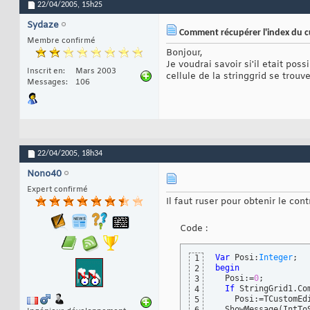
22/04/2005,
15h25
Sydaze
Comment récupérer l'index du c
Membre confirmé
Bonjour,
Je voudrai savoir si'il etait pos
Inscrit en
Mars 2003
cellule de la stringgrid se trou
Messages
106
22/04/2005,
18h34
Nono40
Expert confirmé
Il faut ruser pour obtenir le co
Code :
Var
 Posi:
Integer
1
begin
2
  Posi:=
0
;

3
If
 StringGrid1.Co
4
    Posi:=TCustomEd
5
  ShowMessage
(
IntTo