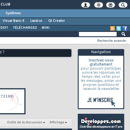
CLUB
Systèmes
Visual Basic 6
Lazarus
Qt Creator
DEFI
TÉLÉCHARGEZ
WIKI
Recherche avancée
Navigation
d ?
Inscrivez-vous
gratuitement
pour pouvoir participer,
suivre les réponses en
temps réel, voter pour
les messages, poser vos
propres questions et
recevoir la newsletter
Outils de la discussion
Affichage