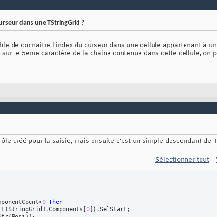
urseur dans une TStringGrid ?
sible de connaitre l'index du curseur dans une cellule appartenant à un 
ve sur le 5eme caractére de la chaine contenue dans cette cellule, on 
ntrôle créé pour la saisie, mais ensuite c'est un simple descendant de 
Sélectionner tout
-
mponentCount>
0
Then
it
(
StringGrid1.Components
[
0
]
)
.SelStart;

Str
(
Posi
)
)