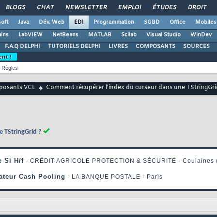
BLOGS
CHAT
NEWSLETTER
EMPLOI
ÉTUDES
DROIT
oft
Java
Dév. Web
EDI
Programmation
SGBD
Office
Mobiles
ains
LabVIEW
NetBeans
MATLAB
Scilab
Visual Studio
WinDev
F.A.Q DELPHI
TUTORIELS DELPHI
LIVRES
COMPOSANTS
SOURCES
ent !
Règles
osants VCL
Comment récupérer l'index du curseur dans une TStringGri
 TStringGrid ?