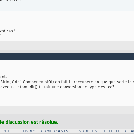
estions !
 !
ent.
tringGrid1.Components[0]) en fait tu reccupere en quelque sorte la 
avec TCustomEdit() tu fait une conversion de type c'est ca?
te discussion est résolue.
LPHI
LIVRES
COMPOSANTS
SOURCES
DEFI
TELECHA