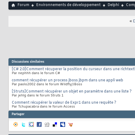
Forum
Environnements de développement
Delphi
Comp
«
D
Discussions similaires
[C# 2.0]Comment récuperer la position du curseur dans une richtex
Par nephhh dans le forum C#
comment récupérer un process jboss jbpm dans une appli web
Par paolo2002 dans le forum Wildfly/JBoss
[Struts]Comment récupérer un objet en paramètre dans une liste ?
Par jehlg dans le forum Struts 1
Comment récupérer la valeur de Expr1 dans une requête ?
Par Tchupacabra dans le forum Access
Partager