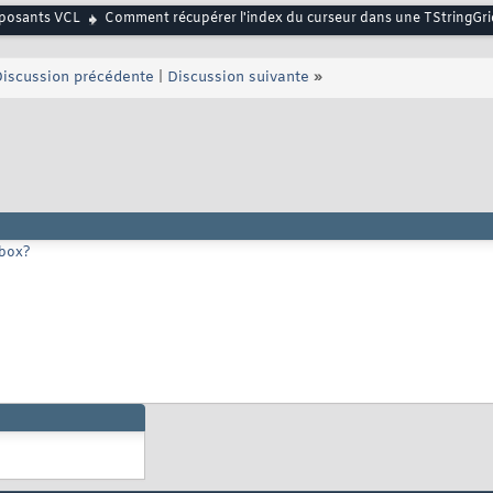
osants VCL
Comment récupérer l'index du curseur dans une TStringGri
iscussion précédente
|
Discussion suivante
»
tbox?