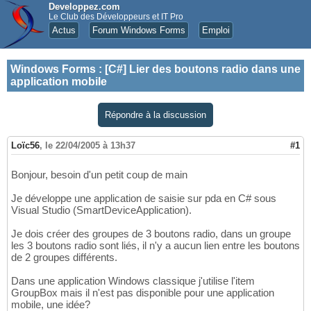
Developpez.com
Le Club des Développeurs et IT Pro
Actus
Forum Windows Forms
Emploi
Windows Forms
:
[C#] Lier des boutons radio dans une
application mobile
Répondre à la discussion
Loïc56
,
le 22/04/2005 à 13h37
#1
Bonjour, besoin d'un petit coup de main
Je développe une application de saisie sur pda en C# sous
Visual Studio (SmartDeviceApplication).
Je dois créer des groupes de 3 boutons radio, dans un groupe
les 3 boutons radio sont liés, il n'y a aucun lien entre les boutons
de 2 groupes différents.
Dans une application Windows classique j'utilise l'item
GroupBox mais il n'est pas disponible pour une application
mobile, une idée?