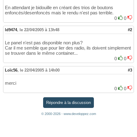
En attendant je bidouille en créant des trios de boutons
enfoncés/desenfoncés mais le rendu n'est pas terrible.
0
0
ld9474
,
le 22/04/2005 à 13h48
#2
Le panel n'est pas disponible non plus?
Car il me semble que pour lier des radio, ils doivent simplement
se trouver dans le même container...
0
0
Loïc56
,
le 22/04/2005 à 14h00
#3
merci
0
0
Répondre à la discussion
© 2000-2026 - www.developpez.com