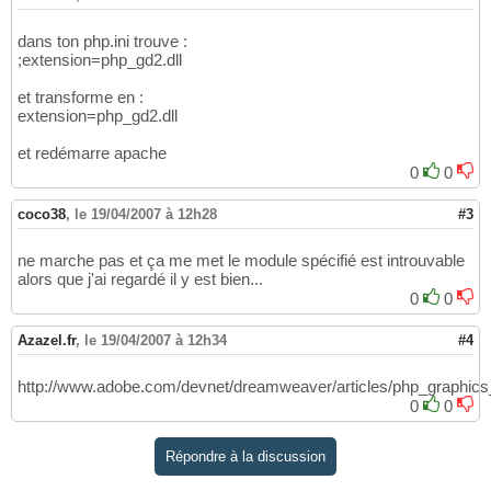
dans ton php.ini trouve :
;extension=php_gd2.dll
et transforme en :
extension=php_gd2.dll
et redémarre apache
0
0
coco38
,
le 19/04/2007 à 12h28
#3
ne marche pas et ça me met le module spécifié est introuvable
alors que j'ai regardé il y est bien...
0
0
Azazel.fr
,
le 19/04/2007 à 12h34
#4
http://www.adobe.com/devnet/dreamweaver/articles/php_graphics
0
0
Répondre à la discussion