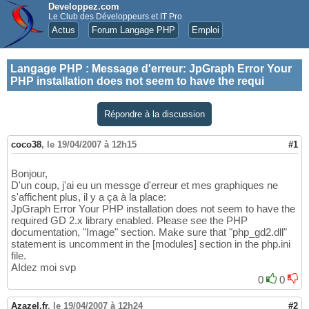
Developpez.com
Le Club des Développeurs et IT Pro
Actus
Forum Langage PHP
Emploi
Langage PHP
:
Message d'erreur: JpGraph Error Your
PHP installation does not seem to have the requi
Répondre à la discussion
coco38
,
le 19/04/2007 à 12h15
#1
Bonjour,
D'un coup, j'ai eu un messge d'erreur et mes graphiques ne
s'affichent plus, il y a ça à la place:
JpGraph Error Your PHP installation does not seem to have the
required GD 2.x library enabled. Please see the PHP
documentation, "Image" section. Make sure that "php_gd2.dll"
statement is uncomment in the [modules] section in the php.ini
file.
AIdez moi svp
0
0
Azazel.fr
,
le 19/04/2007 à 12h24
#2