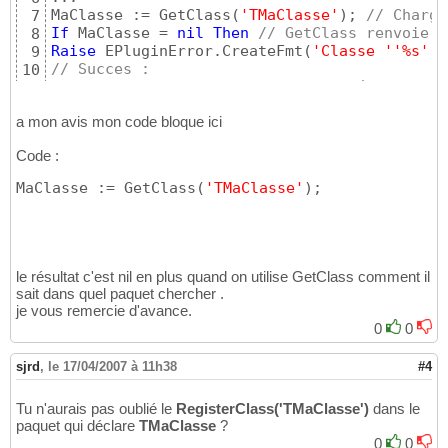
MaClasse := GetClass
(
'TMaClasse'
)
; 
// Charge
7
If
 MaClasse = 
nil
Then
// GetClass renvoie n
8
Raise
 EPluginError.CreateFmt
(
'Classe '
'%s'
' 
9
// Succes :
10
Instance := MaClasse.Create; 
// Création de 
11
a mon avis mon code bloque ici
Code :
MaClasse := GetClass
(
'TMaClasse'
)
;
le résultat c'est nil en plus quand on utilise GetClass comment il
sait dans quel paquet chercher .
je vous remercie d'avance.
0
0
sjrd
,
le 17/04/2007 à 11h38
#4
Tu n'aurais pas oublié le
RegisterClass('TMaClasse')
dans le
paquet qui déclare
TMaClasse
?
0
0