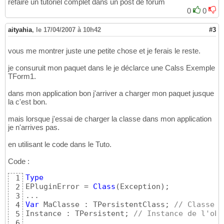
refaire un tutoriel complet dans un post de forum
0
0
aityahia
,
le 17/04/2007 à 10h42
#3
vous me montrer juste une petite chose et je ferais le reste.
je consuruit mon paquet dans le je déclarce une Calss Exemple
TForm1.
dans mon application bon j'arriver a charger mon paquet jusque
la c'est bon.
mais lorsque j'essai de charger la classe dans mon application
je n'arrives pas.
en utilisant le code dans le Tuto.
Code :
Type
1
EPluginError = 
Class
(
Exception
)
;

2
3
Var
 MaClasse : TPersistentClass; 
// Classe d
4
Instance : TPersistent; 
// Instance de l'obj
5
...

6