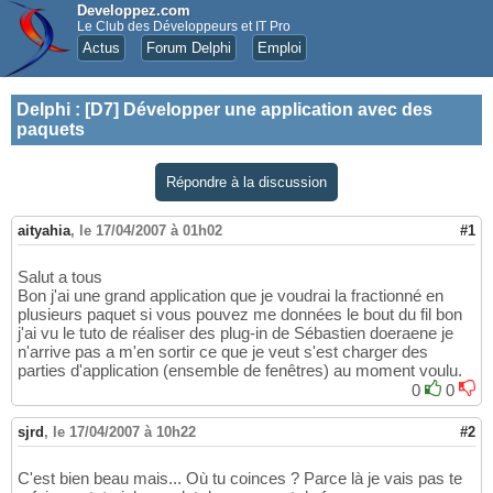
Developpez.com
Le Club des Développeurs et IT Pro
Actus
Forum Delphi
Emploi
Delphi
:
[D7] Développer une application avec des
paquets
Répondre à la discussion
aityahia
,
le 17/04/2007 à 01h02
#1
Salut a tous
Bon j'ai une grand application que je voudrai la fractionné en
plusieurs paquet si vous pouvez me données le bout du fil bon
j'ai vu le tuto de réaliser des plug-in de Sébastien doeraene je
n'arrive pas a m'en sortir ce que je veut s'est charger des
parties d'application (ensemble de fenêtres) au moment voulu.
0
0
sjrd
,
le 17/04/2007 à 10h22
#2
C'est bien beau mais... Où tu coinces ? Parce là je vais pas te