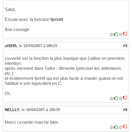
Salut,
Essaie avec la fonction
fprintf
.
Bon courage
0
0
ol9245
,
le 16/04/2007 à 08h15
#3
csvwrite est la fonction la plus basique que j'utilise en première
intention.
après viennent dans l'odre : dlmwrite (préciser les délimteurs
etc.)
et évidemment fprintf qui est plus facile à manier quand on est
habitué à son équivalent en C.
OL
0
0
NELLLY
,
le 16/04/2007 à 18h39
#4
Merci csvwrite marche bien
0
0