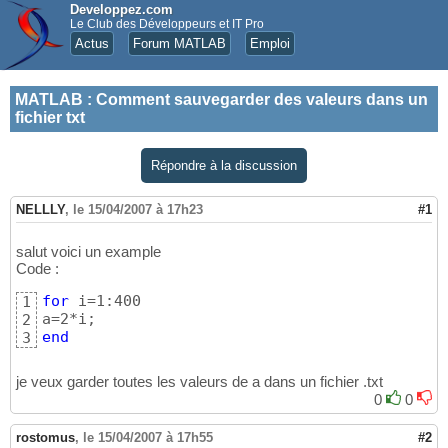
Developpez.com
Le Club des Développeurs et IT Pro
Actus
Forum MATLAB
Emploi
MATLAB
:
Comment sauvegarder des valeurs dans un
fichier txt
Répondre à la discussion
NELLLY
,
le 15/04/2007 à 17h23
#1
salut voici un example
Code :
for
 i=1:400

1
2
end
3
je veux garder toutes les valeurs de a dans un fichier .txt
0
0
rostomus
,
le 15/04/2007 à 17h55
#2