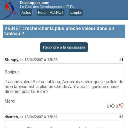
Developpez.com
Le Club des Développeurs et IT Pro
Actus
Forum VB.NET
Emploi
VB.NET
:
rechercher la plus proche valeur dans un
tableau ?
Répondre à la discussion
Slumpy
,
le 13/04/2007 à 13h25
#1
Bonjour,
J ai une valeur A et un tableau, j'aimerais savoir quelle cellule de
mon tableau est la plus proche de A. Y aurait il quelque chose
de direct pour faire ca ?
Merci
0
0
dietrich
,
le 13/04/2007 à 13h32
#2