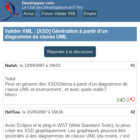
Developpez.com
Le Club des Développeurs et IT Pro
Actus
Forum Valider XML
Emploi
Valider XML
:
[XSD] Génération à partir d'un
diagramme de classe UML
Répondre à la discussion
Nadah
,
le 12/04/2007 à 19h53
#1
Salut
Peut on génerer des XSDShema à partir d'un diagramme de
classe UML et inversement , et avec quels outils?
Merci
0
0
HellSea
,
le 21/05/2007 à 16h18
#2
Avec Eclipse et le plug-in WST (Web Standard Tools), tu peux
créer tes XSD graphiquement. Les graphiques peuvent être
assimilés à des diagrammes de classe UML (du moins, c'est