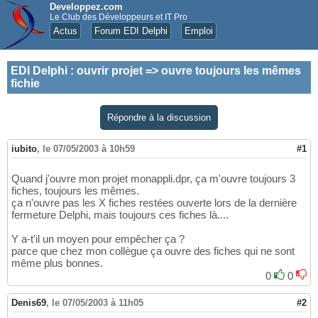
Developpez.com
Le Club des Développeurs et IT Pro
Actus
Forum EDI Delphi
Emploi
EDI Delphi
:
ouvrir projet => ouvre toujours les mêmes
fichie
Répondre à la discussion
iubito
,
le 07/05/2003 à 10h59
#1
Quand j'ouvre mon projet monappli.dpr, ça m'ouvre toujours 3
fiches, toujours les mêmes.
ça n'ouvre pas les X fiches restées ouverte lors de la dernière
fermeture Delphi, mais toujours ces fiches là....
Y a-t'il un moyen pour empêcher ça ?
parce que chez mon collègue ça ouvre des fiches qui ne sont
même plus bonnes.
0
0
Denis69
,
le 07/05/2003 à 11h05
#2