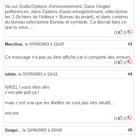
Va sur Outils/Options d'environnement. Dans l'onglet
préférences, dans Options d'auto-enregistrement, sélectionne
les 2 (fichiers de l'éditeur + Bureau du projet), et dans contenu
du bureau sélectionne Bureau et symbole. Ca devrait faire ce
que tu veux....
0
0
Mercilius
,
le 07/05/2003 à 11h07
#3
Ce message n'a pas pu être affiché car il comporte des erreurs.
0
0
iubito
,
le 07/05/2003 à 11h11
#4
NIKEL ! vous êtes des
c'est pile-poil ça !
mais c'est vrai que les libellés ne sont pas très intuitif...
encore
0
0
Guigui_
,
le 12/06/2003 à 22h42
#5