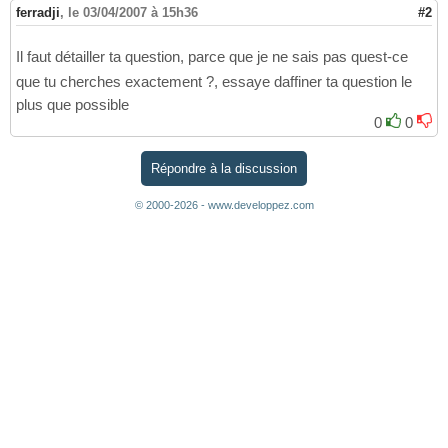
ferradji
,
le 03/04/2007 à 15h36
#2
Il faut détailler ta question, parce que je ne sais pas quest-ce
que tu cherches exactement ?, essaye daffiner ta question le
plus que possible
0
0
Répondre à la discussion
© 2000-2026 - www.developpez.com