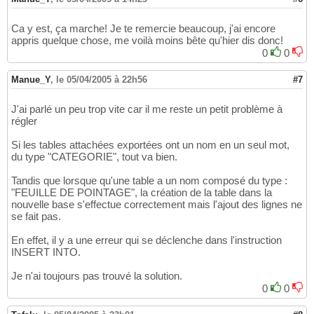
Set
16
'Parcours les tables
17
Ca y est, ça marche! Je te remercie beaucoup, j'ai encore
For
Each
 TblSource 
In
 Db.TableDefs

18
appris quelque chose, me voilà moins bête qu'hier dis donc!
'si la table est attachée
19
0
0
If
 TblSource.Attributes 
And
 dbAttachedTab
20
  export TblSource, Erreur, Db, DbDest

21
Manue_Y
,
le 05/04/2005 à 22h56
#7
End
If
22
Next
23
If
 Erreur = 
""
Then
J'ai parlé un peu trop vite car il me reste un petit problème à
24
régler
MsgBox 
"fini"
25
Else
26
Si les tables attachées exportées ont un nom en un seul mot,
MsgBox 
"Les tables suivantes n'ont pas été 
27
du type "CATEGORIE", tout va bien.
End
If
28
Exit
Sub
29
Tandis que lorsque qu'une table a un nom composé du type :
30
"FEUILLE DE POINTAGE", la création de la table dans la
Select
Case
 err.Number

31
nouvelle base s'effectue correctement mais l'ajout des lignes ne
Case
3204
: MsgBox 
"Le fichier existe déjà
32
se fait pas.
Case
Else
: MsgBox 
"Une erreur inconue est
33
End
Select
34
En effet, il y a une erreur qui se déclenche dans l'instruction
End
Sub
35
INSERT INTO.
36
Sub
 export
(
TblSource 
As
 DAO.TableDef, messa
37
Je n'ai toujours pas trouvé la solution.
On
Error
GoTo
38
0
0
Dim
 Fld 
As
39
Dim
 Ind 
As
40