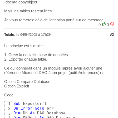
-docmd.copyobject
Mais les tables restent liées.
Je vous remercie déjà de l'attention porté sur ce message
0
0
Tofalu
,
le 04/04/2005 à 17h29
#2
Le principe est simple :
1. Creer la nouvelle base de données
2. Exporter chaque table.
Ce qui donnerait dans un module (aprés avoir ajouter une
réference Microsoft DAO à ton projet (outils/references)) :
Option Compare Database
Option Explicit
Code :
Sub
 Exporter
(
)
1
On
Error
GoTo
2
Dim
 Db 
As
3
Dim
 DBDest 
As