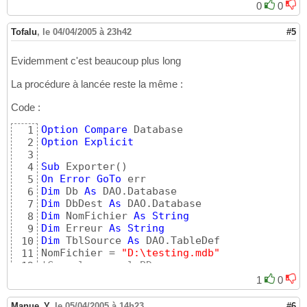
0
0
Tofalu
,
le 04/04/2005 à 23h42
#5
Evidemment c'est beaucoup plus long
La procédure à lancée reste la même :
Code :
Option
Compare
1
Option
Explicit
2
3
Sub
 Exporter
(
)
4
On
Error
GoTo
5
Dim
 Db 
As
6
Dim
 DbDest 
As
7
Dim
 NomFichier 
As
String
8
Dim
 Erreur 
As
String
9
Dim
 TblSource 
As
 DAO.TableDef

10
NomFichier = 
"D:\testing.mdb"
11
'Cree la nouvel BD
12
Set
 DbDest = DBEngine.CreateDatabase
(
NomFic
13
1
0
14
'Instancie l'objet DB courant
15
Manue_Y
,
le 05/04/2005 à 14h23
#6