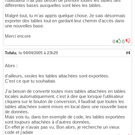
l'utilisateur n'ait pas besoin de prendre toutes les tables des
Case
3204
: MsgBox 
"Le fichier existe déjà"
29
différentes bases auxquelles sont liées les tables.
Case
Else
: MsgBox 
"Une erreur inconue est 
30
End
Select
31
Malgré tout, tu m'as appris quelque chose. Je sais désormais
End
Sub
32
exporter des tables tout en gardant leur chemin d'accès dans
33
une nouvelles base.
Sub
 export
(
ByVal
 NomTable 
As
String
, 
ByVal
 f
34
On
Error
GoTo
 err

35
Merci encore
DoCmd.TransferDatabase acExport, 
"Microsoft 
36
0
0
Exit
Sub
37
err:

38
Tofalu
,
le 04/04/2005 à 23h29
#4
39
End
Sub
40
Alors :
d'ailleurs, seules les tables attachées sont exportées.
C'est ce que tu souhaitais
J'ai besoin de convertir toutes mes tables attachées en tables
locales automatiquement, c'est à dire que lorsque l'utilisateur
cliquera sur le bouton de conversion, il faudrait que toutes les
tables attachées soient mises en local dans une nouvelle base
de données.
Mais vois-tu, dans ton exemple de code, les tables exportées
sont toujours attachées à d'autres données,
En effet je n'avais pas vu. Bon alors, je recherche un vieux
code et j'adate