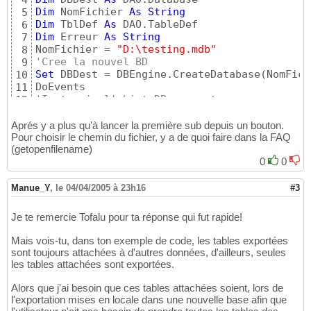
4
Dim
 NomFichier 
As
String
5
Dim
 TblDef 
As
6
Dim
 Erreur 
As
String
7
NomFichier = 
"D:\testing.mdb"
8
'Cree la nouvel BD
9
Set
 DBDest = DBEngine.CreateDatabase
(
NomFich
10
11
'Instancie l'objet DB courant
12
Set
13
'Parcours les tables
14
Aprés y a plus qu'à lancer la première sub depuis un bouton.
For
Each
 TblDef 
In
 Db.TableDefs

Pour choisir le chemin du fichier, y a de quoi faire dans la FAQ
15
(getopenfilename)
'si la table est attachée
16
If
 TblDef.Attributes 
And
 dbAttachedTable 
0
0
T
17
  export TblDef.Name, NomFichier, Erreur

18
End
If
19
Manue_Y
,
le 04/04/2005 à 23h16
#3
Next
20
If
 Erreur = 
""
Then
21
Je te remercie Tofalu pour ta réponse qui fut rapide!
MsgBox 
"fini"
22
Else
23
Mais vois-tu, dans ton exemple de code, les tables exportées
MsgBox 
"Les tables suivantes n'ont pas été e
24
sont toujours attachées à d'autres données, d'ailleurs, seules
End
If
25
les tables attachées sont exportées.
Exit
Sub
26
27
Alors que j'ai besoin que ces tables attachées soient, lors de
Select
Case
 err.Number

l'exportation mises en locale dans une nouvelle base afin que
28