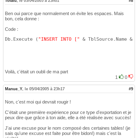
Tofalu
,
le 05/04/2005 à 23h01
#8
Dim
 Tbldest 
As
41
Set
 Tbldest = DbDest.CreateTableDef
(
TblSour
42
Ben oui parce que normalement on évite les espaces. Mais
'clone les champs
43
bon, cela donne :
For
Each
 Fld 
In
 TblSource.Fields

44
  CloneChamp Fld, Tbldest, Fld.Name

45
Code :
Next
 Fld

46
'Clone les index
47
Db.Execute 
(
"INSERT INTO ["
 & TblSource.Name & 
"
For
Each
 Ind 
In
 TblSource.Indexes

48
    CloneIndex Ind, Tbldest, Ind.Name

49
Next
 Ind

50
'Ajoute la table à la collection
51
  DbDest.TableDefs.Append Tbldest

52
'Importe les données
53
Voilà, c'était un oubli de ma part
  Db.Execute 
(
"INSERT INTO "
 & TblSource.Na
54
1
0
Exit
Sub
55
err:

56
Manue_Y
,
le 05/04/2005 à 23h17
#9
57
End
Sub
58
Non, c'est moi qui devrait rougir !
59
Private
Sub
 EcrirePropriete
(
Propriete 
As
 DA
60
C'était une première expérience pour ce type d'exportation et je
On
Error
GoTo
61
peux dire que grâce à ton aide, elle a été réalisée avec succès!
'Copie la propriété
62
With
 ObjetDestination.Properties

63
J'ai une excuse pour le nom composé des certaines tables! (je
 .Item
(
Propriete.Name
)
 = Propriete.Value

64
sais qu'une excuse est faite pour être bidon!) mais c'est la
65