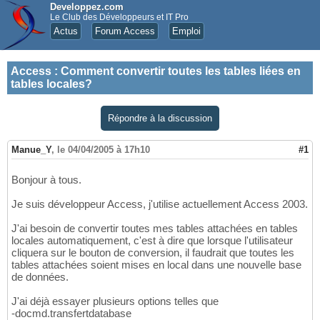
Developpez.com
Le Club des Développeurs et IT Pro
Actus
Forum Access
Emploi
Access
:
Comment convertir toutes les tables liées en
tables locales?
Répondre à la discussion
Manue_Y
,
le 04/04/2005 à 17h10
#1
Bonjour à tous.
Je suis développeur Access, j'utilise actuellement Access 2003.
J'ai besoin de convertir toutes mes tables attachées en tables
locales automatiquement, c'est à dire que lorsque l'utilisateur
cliquera sur le bouton de conversion, il faudrait que toutes les
tables attachées soient mises en local dans une nouvelle base
de données.
J'ai déjà essayer plusieurs options telles que
-docmd.transfertdatabase