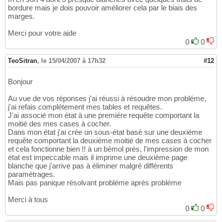
bordure mais je dois pouvoir améliorer cela par le biais des
marges.
Merci pour votre aide
0
0
TeoSitran
,
le 15/04/2007 à 17h32
#12
Bonjour
Au vue de vos réponses j'ai réussi à résoudre mon probléme,
j'ai refais complétement mes tables et requêtes.
J'ai associé mon état à une premiére requête comportant la
moitié des mes cases à cocher.
Dans mon état j'ai crée un sous-état basé sur une deuxiéme
requête comportant la deuxiéme moitié de mes cases à cocher
et cela fonctionne bien !! à un bémol prés, l'impression de mon
état est impeccable mais il imprime une deuxiéme page
blanche que j'arrive pas à éliminer malgré différents
paramétrages.
Mais pas panique résolvant probléme aprés probléme
Merci à tous
0
0