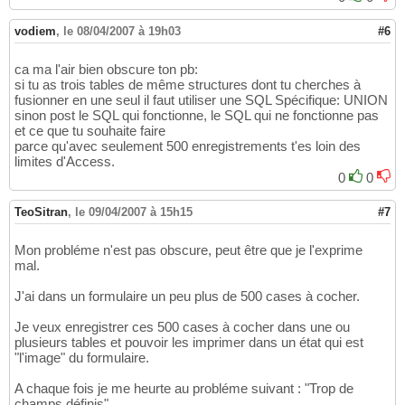
vodiem
,
le 08/04/2007 à 19h03
#6
ca ma l'air bien obscure ton pb:
si tu as trois tables de même structures dont tu cherches à
fusionner en une seul il faut utiliser une SQL Spécifique: UNION
sinon post le SQL qui fonctionne, le SQL qui ne fonctionne pas
et ce que tu souhaite faire
parce qu'avec seulement 500 enregistrements t'es loin des
limites d'Access.
0
0
TeoSitran
,
le 09/04/2007 à 15h15
#7
Mon probléme n'est pas obscure, peut être que je l'exprime
mal.
J'ai dans un formulaire un peu plus de 500 cases à cocher.
Je veux enregistrer ces 500 cases à cocher dans une ou
plusieurs tables et pouvoir les imprimer dans un état qui est
"l'image" du formulaire.
A chaque fois je me heurte au probléme suivant : "Trop de
champs définis"