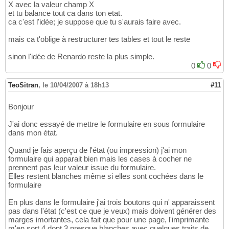
X avec la valeur champ X
et tu balance tout ca dans ton etat.
ca c'est l'idée; je suppose que tu s'aurais faire avec.
mais ca t'oblige à restructurer tes tables et tout le reste
sinon l'idée de Renardo reste la plus simple.
0
0
TeoSitran
,
le 10/04/2007 à 18h13
#11
Bonjour
J'ai donc essayé de mettre le formulaire en sous formulaire
dans mon état.
Quand je fais aperçu de l'état (ou impression) j'ai mon
formulaire qui apparait bien mais les cases à cocher ne
prennent pas leur valeur issue du formulaire.
Elles restent blanches même si elles sont cochées dans le
formulaire
En plus dans le formulaire j'ai trois boutons qui n' apparaissent
pas dans l'état (c'est ce que je veux) mais doivent générer des
marges imortantes, cela fait que pour une page, l'imprimante
m'en sort 4 dont 3 presque blanches avec quelques traits de