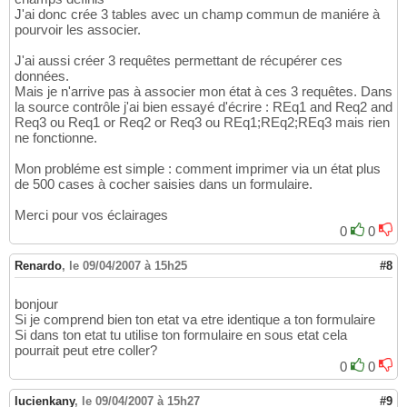
J'ai donc crée 3 tables avec un champ commun de maniére à
pourvoir les associer.
J'ai aussi créer 3 requêtes permettant de récupérer ces
données.
Mais je n'arrive pas à associer mon état à ces 3 requêtes. Dans
la source contrôle j'ai bien essayé d'écrire : REq1 and Req2 and
Req3 ou Req1 or Req2 or Req3 ou REq1;REq2;REq3 mais rien
ne fonctionne.
Mon probléme est simple : comment imprimer via un état plus
de 500 cases à cocher saisies dans un formulaire.
Merci pour vos éclairages
0
0
Renardo
,
le 09/04/2007 à 15h25
#8
bonjour
Si je comprend bien ton etat va etre identique a ton formulaire
Si dans ton etat tu utilise ton formulaire en sous etat cela
pourrait peut etre coller?
0
0
lucienkany
,
le 09/04/2007 à 15h27
#9