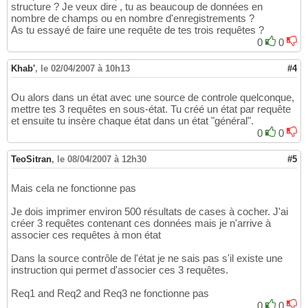
structure ? Je veux dire , tu as beaucoup de données en
nombre de champs ou en nombre d'enregistrements ?
As tu essayé de faire une requête de tes trois requêtes ?
0
0
Khab'
,
le 02/04/2007 à 10h13
#4
Ou alors dans un état avec une source de controle quelconque,
mettre tes 3 requêtes en sous-état. Tu créé un état par requête
et ensuite tu insère chaque état dans un état "général".
0
0
TeoSitran
,
le 08/04/2007 à 12h30
#5
Mais cela ne fonctionne pas
Je dois imprimer environ 500 résultats de cases à cocher. J'ai
créer 3 requêtes contenant ces données mais je n'arrive à
associer ces requêtes à mon état
Dans la source contrôle de l'état je ne sais pas s'il existe une
instruction qui permet d'associer ces 3 requêtes.
Req1 and Req2 and Req3 ne fonctionne pas
0
0