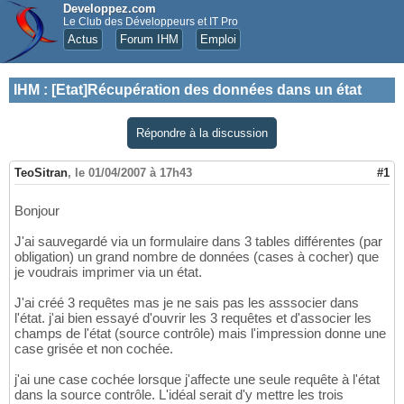
Developpez.com
Le Club des Développeurs et IT Pro
Actus
Forum IHM
Emploi
IHM
:
[Etat]Récupération des données dans un état
Répondre à la discussion
TeoSitran
,
le 01/04/2007 à 17h43
#1
Bonjour
J'ai sauvegardé via un formulaire dans 3 tables différentes (par
obligation) un grand nombre de données (cases à cocher) que
je voudrais imprimer via un état.
J'ai créé 3 requêtes mas je ne sais pas les asssocier dans
l'état. j'ai bien essayé d'ouvrir les 3 requêtes et d'associer les
champs de l'état (source contrôle) mais l'impression donne une
case grisée et non cochée.
j'ai une case cochée lorsque j'affecte une seule requête à l'état
dans la source contrôle. L'idéal serait d'y mettre les trois