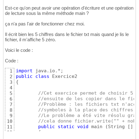
Est-ce qu'on peut avoir une opération d'écriture et une opération
de lecture sous la même méthode main ?
ça n'a pas l'air de fonctionner chez moi.
Il écrit bien les 5 chiffres dans le fichier txt mais quand je lis le
fichier, il m'affiche 5 zéro.
Voici le code :
Code :
import
1
public
class
2
{
3
4
//Cet exercice permet de choisir 5 c
5
//ensuite de les copier dans le fich
6
//Problème : les fichiers txt n'acce
7
//symboles à la place des chiffres.
8
//Le problème a été vite résolu grâc
9
//cela donne fichier.write("" + nobm
10
public
static
void
 main 
(
String 
[
]
 a
11
{
12
		FileWriter fic = 
new
 FileWri
13