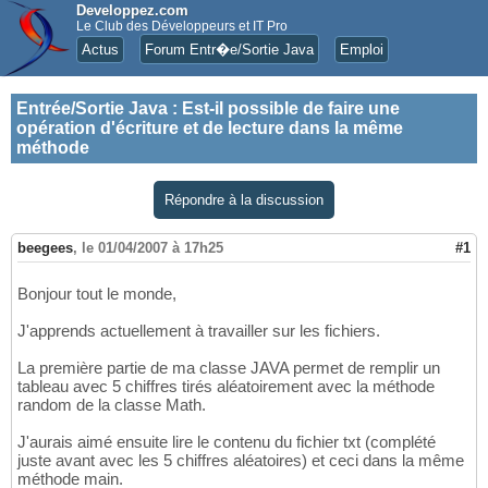
Developpez.com
Le Club des Développeurs et IT Pro
Actus
Forum Entr�e/Sortie Java
Emploi
Entrée/Sortie Java
:
Est-il possible de faire une
opération d'écriture et de lecture dans la même
méthode
Répondre à la discussion
beegees
,
le 01/04/2007 à 17h25
#1
Bonjour tout le monde,
J'apprends actuellement à travailler sur les fichiers.
La première partie de ma classe JAVA permet de remplir un
tableau avec 5 chiffres tirés aléatoirement avec la méthode
random de la classe Math.
J'aurais aimé ensuite lire le contenu du fichier txt (complété
juste avant avec les 5 chiffres aléatoires) et ceci dans la même
méthode main.