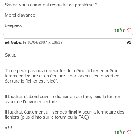
		BufferedWriter fichier = 
new
14
Savez-vous comment résoudre ce problème ?
15
Merci d'avance.
		FileReader ficLecture = 
new
 
16
		BufferedReader fichierLectu
17
beegees
18
0
0
int
[
]
 nombre = 
new
int
[
5
]
;

19
20
for
(
int
 i=
0
; i < 
5
; i++
)
adiGuba
21
,
le 01/04/2007 à 18h27
#2
{
22
			nombre
[
i
]
 = 
(
int
)
(
M
23
Salut,
}
24
25
for
(
int
 i = 
0
; i < 
5
; i++
)
26
Tu ne peux pas ouvrir deux fois le même fichier en même
{
27
temps en lecture et en écriture... car lorsqu'il est ouvert en
			System.out.println
(
n
écriture le fichier est "vidé"...
28
}
29
30
Il faudrait d'abord ouvrir le fichier en écriture, puis le fermer
31
avant de l'ouvrir en lecture...
for
(
int
 i =
0
; i < 
5
; i++
)
32
{
33
Il faudrait également utiliser des
finally
pour la fermeture des
34
fichiers (plus d'info sur le forum ou la FAQ)
			fichier.write
(
""
+nom
35
			fichier.newLine
(
)
;

36
a++
}
37
0
0
38