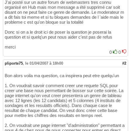
J'ai posté sur un autre forum de webmasters tres connu
organisé en Hub mais mon message a été supprimé car soit
disant on ne peut faire ce genre de demande. Le moderateur m
a dit fais toi meme et si tu bloques demandes de l 'aide mais le
probleme c est qu'on bloque sur la totalité
Donc si on a le droit ici de poser la question je poserai la
question et si quelq'un peut nous aider c'est pas de refus
merci
0
0
pliporte75
,
le 01/04/2007 à 18h00
#2
Bon alors voila ma question, ca inspirera peut etre quelqu'un
1. On voudrait savoir comment creer une requete SQL pour
creer une base nous permettant de bosser sur cette soirée. La
page internet qu'on veut creer presentera un genre de tableau
avec 12 lignes (les 12 candidats) et 5 colonnes (4 instituts de
sondages et les resulatts officiels). Dans chaque case le
resultat de chaque candidat. On veut donc créer cette base
pour mettre les chiffres des resultats en temps reel.
2. On voudrait une page internet "d'administration" permettant a
nous 4 de chez nous de nous connecter pour entrer en direct