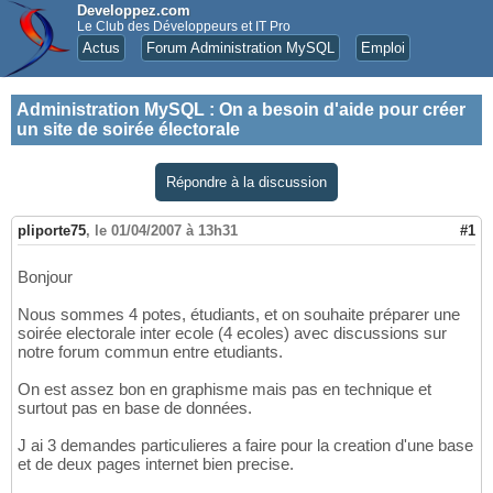
Developpez.com
Le Club des Développeurs et IT Pro
Actus
Forum Administration MySQL
Emploi
Administration MySQL
:
On a besoin d'aide pour créer
un site de soirée électorale
Répondre à la discussion
pliporte75
,
le 01/04/2007 à 13h31
#1
Bonjour
Nous sommes 4 potes, étudiants, et on souhaite préparer une
soirée electorale inter ecole (4 ecoles) avec discussions sur
notre forum commun entre etudiants.
On est assez bon en graphisme mais pas en technique et
surtout pas en base de données.
J ai 3 demandes particulieres a faire pour la creation d'une base
et de deux pages internet bien precise.