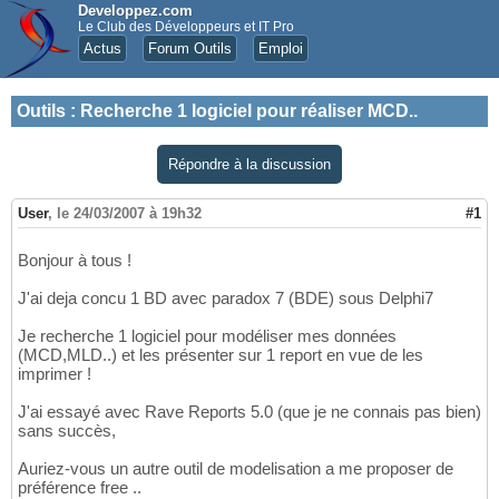
Developpez.com
Le Club des Développeurs et IT Pro
Actus
Forum Outils
Emploi
Outils
:
Recherche 1 logiciel pour réaliser MCD..
Répondre à la discussion
User
,
le 24/03/2007 à 19h32
#1
Bonjour à tous !
J'ai deja concu 1 BD avec paradox 7 (BDE) sous Delphi7
Je recherche 1 logiciel pour modéliser mes données
(MCD,MLD..) et les présenter sur 1 report en vue de les
imprimer !
J'ai essayé avec Rave Reports 5.0 (que je ne connais pas bien)
sans succès,
Auriez-vous un autre outil de modelisation a me proposer de
préférence free ..