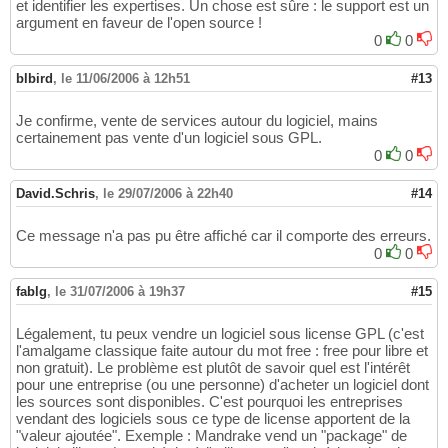
et identifier les expertises. Un chose est sûre : le support est un
argument en faveur de l'open source !
0
0
blbird
,
le 11/06/2006 à 12h51
#13
Je confirme, vente de services autour du logiciel, mains
certainement pas vente d'un logiciel sous GPL.
0
0
David.Schris
,
le 29/07/2006 à 22h40
#14
Ce message n'a pas pu être affiché car il comporte des erreurs.
0
0
fablg
,
le 31/07/2006 à 19h37
#15
Légalement, tu peux vendre un logiciel sous license GPL (c'est
l'amalgame classique faite autour du mot free : free pour libre et
non gratuit). Le problème est plutôt de savoir quel est l'intérêt
pour une entreprise (ou une personne) d'acheter un logiciel dont
les sources sont disponibles. C'est pourquoi les entreprises
vendant des logiciels sous ce type de license apportent de la
"valeur ajoutée". Exemple : Mandrake vend un "package" de