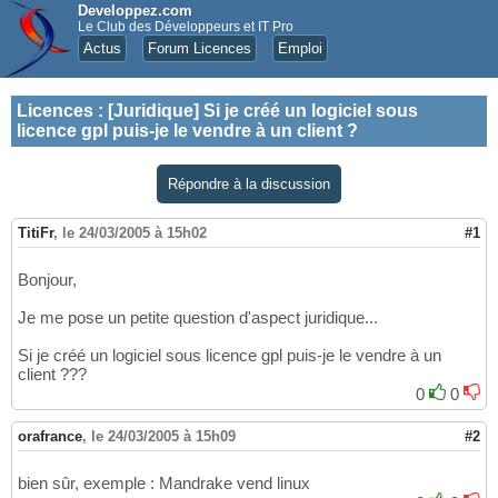
Developpez.com
Le Club des Développeurs et IT Pro
Actus
Forum Licences
Emploi
Licences
:
[Juridique] Si je créé un logiciel sous
licence gpl puis-je le vendre à un client ?
Répondre à la discussion
TitiFr
,
le 24/03/2005 à 15h02
#1
Bonjour,
Je me pose un petite question d'aspect juridique...
Si je créé un logiciel sous licence gpl puis-je le vendre à un
client ???
0
0
orafrance
,
le 24/03/2005 à 15h09
#2
bien sûr, exemple : Mandrake vend linux