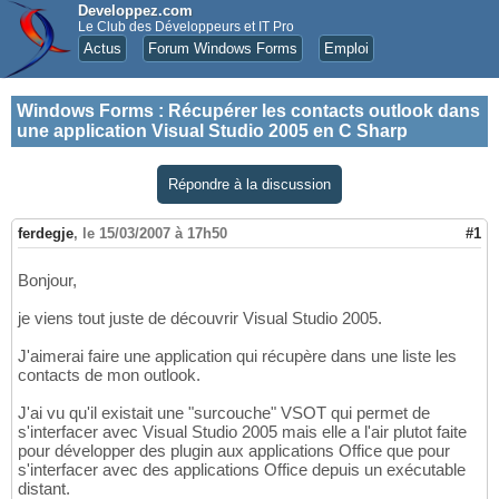
Developpez.com
Le Club des Développeurs et IT Pro
Actus
Forum Windows Forms
Emploi
Windows Forms
:
Récupérer les contacts outlook dans
une application Visual Studio 2005 en C Sharp
Répondre à la discussion
ferdegje
,
le 15/03/2007 à 17h50
#1
Bonjour,
je viens tout juste de découvrir Visual Studio 2005.
J'aimerai faire une application qui récupère dans une liste les
contacts de mon outlook.
J'ai vu qu'il existait une "surcouche" VSOT qui permet de
s'interfacer avec Visual Studio 2005 mais elle a l'air plutot faite
pour développer des plugin aux applications Office que pour
s'interfacer avec des applications Office depuis un exécutable
distant.