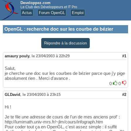
Developpez.com
Le Club des Développeurs et IT Pro
Actus
Forum OpenGL
Emploi
OpenGL
:
recherche doc sur les courbe de bézier
Répondre à la discussion
amaury pouly
,
le 23/04/2003 à 22h29
#1
Salut,
je cherche une doc sur les courbes de bézier parce que j'y pige
absolument rien . Merci d'avance .
0
0
GLDavid
,
le 23/04/2003 à 23h15
#2
Hi !
Je te file une adresse de cours de l'un de mes anciens prof' :
http://lumimath.univ-mrs.fr/~jlm/cours/infograph.htm
Pour coder tout ça en OpenGL, c'est assez simple : il suffit