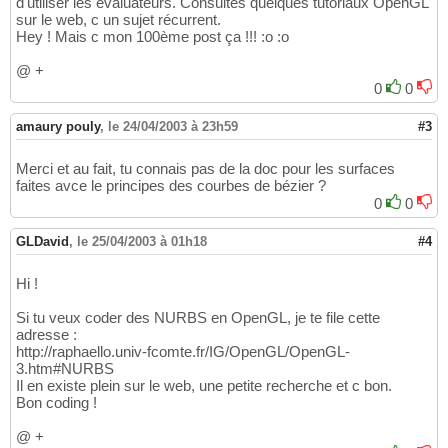
d'utiliser les évaluateurs. Consultes quelques tutoriaux OpenGL
sur le web, c un sujet récurrent.
Hey ! Mais c mon 100ème post ça !!! :o :o
@ +
0
0
amaury pouly
,
le 24/04/2003 à 23h59
#3
Merci et au fait, tu connais pas de la doc pour les surfaces
faites avce le principes des courbes de bézier ?
0
0
GLDavid
,
le 25/04/2003 à 01h18
#4
Hi !
Si tu veux coder des NURBS en OpenGL, je te file cette
adresse :
http://raphaello.univ-fcomte.fr/IG/OpenGL/OpenGL-
3.htm#NURBS
Il en existe plein sur le web, une petite recherche et c bon.
Bon coding !
@ +