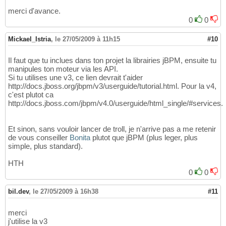
merci d'avance.
0
0
Mickael_Istria
,
le 27/05/2009 à 11h15
#10
Il faut que tu inclues dans ton projet la librairies jBPM, ensuite tu
manipules ton moteur via les API.
Si tu utilises une v3, ce lien devrait t'aider
http://docs.jboss.org/jbpm/v3/userguide/tutorial.html. Pour la v4,
c'est plutot ca
http://docs.jboss.com/jbpm/v4.0/userguide/html_single/#services.
Et sinon, sans vouloir lancer de troll, je n'arrive pas a me retenir
de vous conseiller
Bonita
plutot que jBPM (plus leger, plus
simple, plus standard).
HTH
0
0
bil.dev
,
le 27/05/2009 à 16h38
#11
merci
j'utilise la v3