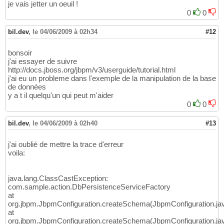
je vais jetter un oeuil !
0
0
bil.dev
,
le 04/06/2009 à 02h34
#12
bonsoir
j'ai essayer de suivre
http://docs.jboss.org/jbpm/v3/userguide/tutorial.html
j'ai eu un probleme dans l'exemple de la manipulation de la base
de données
y a t il quelqu'un qui peut m'aider
0
0
bil.dev
,
le 04/06/2009 à 02h40
#13
j'ai oublié de mettre la trace d'erreur
voila:
java.lang.ClassCastException:
com.sample.action.DbPersistenceServiceFactory
at
org.jbpm.JbpmConfiguration.createSchema(JbpmConfiguration.ja
at
org.jbpm.JbpmConfiguration.createSchema(JbpmConfiguration.ja