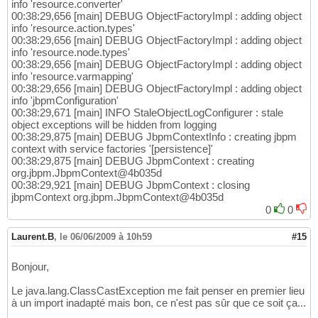
info 'resource.converter'
00:38:29,656 [main] DEBUG ObjectFactoryImpl : adding object
info 'resource.action.types'
00:38:29,656 [main] DEBUG ObjectFactoryImpl : adding object
info 'resource.node.types'
00:38:29,656 [main] DEBUG ObjectFactoryImpl : adding object
info 'resource.varmapping'
00:38:29,656 [main] DEBUG ObjectFactoryImpl : adding object
info 'jbpmConfiguration'
00:38:29,671 [main] INFO StaleObjectLogConfigurer : stale
object exceptions will be hidden from logging
00:38:29,875 [main] DEBUG JbpmContextInfo : creating jbpm
context with service factories '[persistence]'
00:38:29,875 [main] DEBUG JbpmContext : creating
org.jbpm.JbpmContext@4b035d
00:38:29,921 [main] DEBUG JbpmContext : closing
jbpmContext org.jbpm.JbpmContext@4b035d
0
0
Laurent.B
,
le 06/06/2009 à 10h59
#15
Bonjour,
Le java.lang.ClassCastException me fait penser en premier lieu
à un import inadapté mais bon, ce n'est pas sûr que ce soit ça...