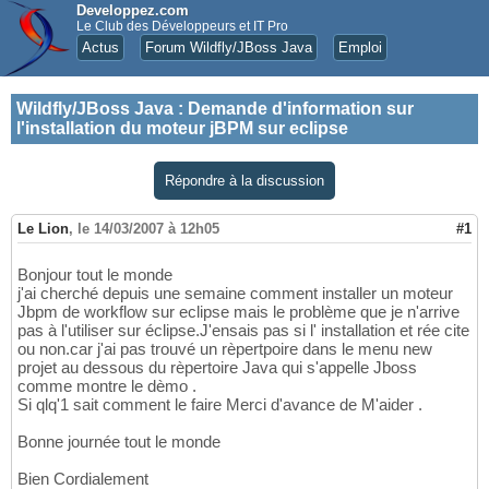
Developpez.com
Le Club des Développeurs et IT Pro
Actus
Forum Wildfly/JBoss Java
Emploi
Wildfly/JBoss Java
:
Demande d'information sur
l'installation du moteur jBPM sur eclipse
Répondre à la discussion
Le Lion
,
le 14/03/2007 à 12h05
#1
Bonjour tout le monde
j'ai cherché depuis une semaine comment installer un moteur
Jbpm de workflow sur eclipse mais le problème que je n'arrive
pas à l'utiliser sur éclipse.J'ensais pas si l' installation et rée cite
ou non.car j'ai pas trouvé un rèpertpoire dans le menu new
projet au dessous du rèpertoire Java qui s'appelle Jboss
comme montre le dèmo .
Si qlq'1 sait comment le faire Merci d'avance de M'aider .
Bonne journée tout le monde
Bien Cordialement