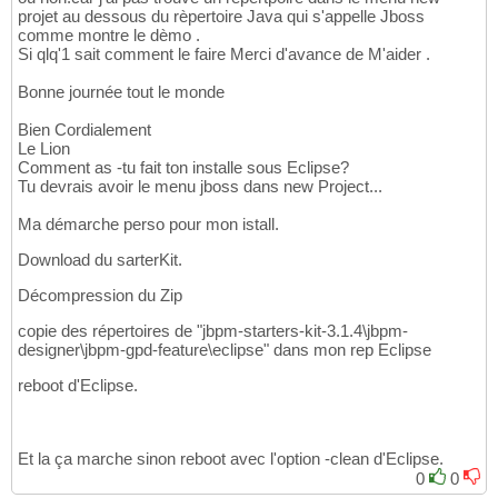
projet au dessous du rèpertoire Java qui s'appelle Jboss
comme montre le dèmo .
Si qlq'1 sait comment le faire Merci d'avance de M'aider .
Bonne journée tout le monde
Bien Cordialement
Le Lion
Comment as -tu fait ton installe sous Eclipse?
Tu devrais avoir le menu jboss dans new Project...
Ma démarche perso pour mon istall.
Download du sarterKit.
Décompression du Zip
copie des répertoires de "jbpm-starters-kit-3.1.4\jbpm-
designer\jbpm-gpd-feature\eclipse" dans mon rep Eclipse
reboot d'Eclipse.
Et la ça marche sinon reboot avec l'option -clean d'Eclipse.
0
0