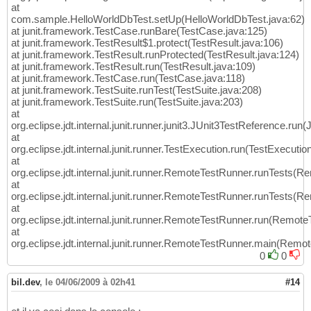
at
com.sample.HelloWorldDbTest.setUp(HelloWorldDbTest.java:62)
at junit.framework.TestCase.runBare(TestCase.java:125)
at junit.framework.TestResult$1.protect(TestResult.java:106)
at junit.framework.TestResult.runProtected(TestResult.java:124)
at junit.framework.TestResult.run(TestResult.java:109)
at junit.framework.TestCase.run(TestCase.java:118)
at junit.framework.TestSuite.runTest(TestSuite.java:208)
at junit.framework.TestSuite.run(TestSuite.java:203)
at
org.eclipse.jdt.internal.junit.runner.junit3.JUnit3TestReference.ru
at
org.eclipse.jdt.internal.junit.runner.TestExecution.run(TestExecutio
at
org.eclipse.jdt.internal.junit.runner.RemoteTestRunner.runTests(
at
org.eclipse.jdt.internal.junit.runner.RemoteTestRunner.runTests(
at
org.eclipse.jdt.internal.junit.runner.RemoteTestRunner.run(Remot
at
org.eclipse.jdt.internal.junit.runner.RemoteTestRunner.main(Remo
0
0
bil.dev
,
le 04/06/2009 à 02h41
#14