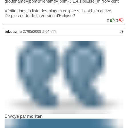
groupname=jbpm&filename=jbpm-3.1.4.zip&use_mirror=kent
Vérifie dans la liste des pluggin eclipse si il est bien activé.
De plus es-tu de ta version d'Eclipse?
0
0
bil.dev
,
le 27/05/2009 à 04h44
#9
Envoyé par
moritan