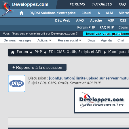
FORUMS
TUTORIELS
FAQ
DI/DSI Solutions d'entreprise
Cloud
IA
ALM
Micros
Dév. Web
AJAX
Apache
ASP
CSS
Forum PHP
FAQ PHP
Cours
Vous n'êtes pas encore inscrit sur Developpez.com ?
Inscrivez-vous gratuitem
Derniers messages
Actions
Réseau social
Blogs
Agenda
Chat
Forum
PHP
EDI, CMS, Outils, Scripts et API
[Configurati
+
Répondre à la discussion
Discussion :
[Configuration] limite upload sur serveur mutua
Sujet :
EDI, CMS, Outils, Scripts et API PHP