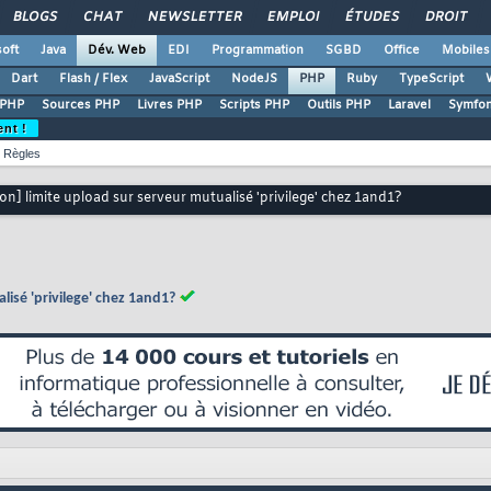
BLOGS
CHAT
NEWSLETTER
EMPLOI
ÉTUDES
DROIT
oft
Java
Dév. Web
EDI
Programmation
SGBD
Office
Mobiles
Dart
Flash / Flex
JavaScript
NodeJS
PHP
Ruby
TypeScript
 PHP
Sources PHP
Livres PHP
Scripts PHP
Outils PHP
Laravel
Symfo
ent !
Règles
on] limite upload sur serveur mutualisé 'privilege' chez 1and1?
lisé 'privilege' chez 1and1?