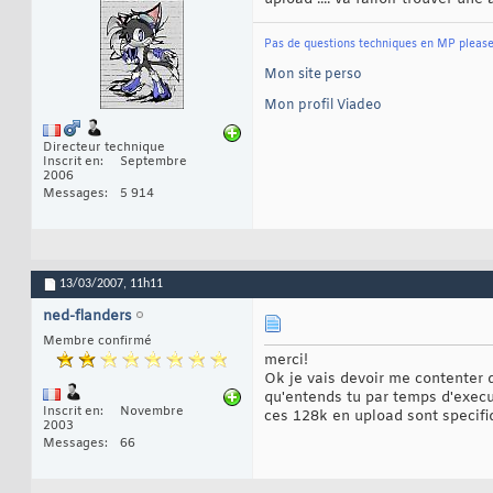
Pas de questions techniques en MP pleas
Mon site perso
Mon profil Viadeo
Directeur technique
Inscrit en
Septembre
2006
Messages
5 914
13/03/2007,
11h11
ned-flanders
Membre confirmé
merci!
Ok je vais devoir me contenter
qu'entends tu par temps d'execu
Inscrit en
Novembre
ces 128k en upload sont specif
2003
Messages
66