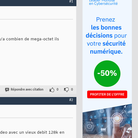
#1
qu'a combien de mega-octet ils
Répondre avec citation
0
0
#2
video avec un vieux debit 128k en