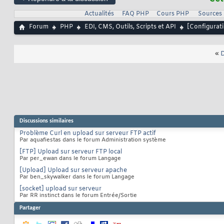
Actualités
FAQ PHP
Cours PHP
Sources
Forum
PHP
EDI, CMS, Outils, Scripts et API
[Configurati
«
D
Discussions similaires
Problème Curl en upload sur serveur FTP actif
Par aquafiestas dans le forum Administration système
[FTP] Upload sur serveur FTP local
Par per_ewan dans le forum Langage
[Upload] Upload sur serveur apache
Par ben_skywalker dans le forum Langage
[socket] upload sur serveur
Par RR instinct dans le forum Entrée/Sortie
Partager