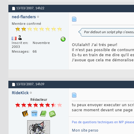
13/03/2007,
14h22
ned-flanders
Membre confirmé
Par defaut un script php s'execu
Inscrit en
Novembre
OUlalah!! J'ai trés peur!
2003
Il n'est pas possible de contour
Messages
66
Es-tu en train de me dire qu'il 
J'avoue que cela me démoraliser
13/03/2007,
14h39
RideKick
Rédacteur
tu peux envoyer executer un scr
sacre moment devant une page en 
Pas de questions techniques en MP pleas
Mon site perso