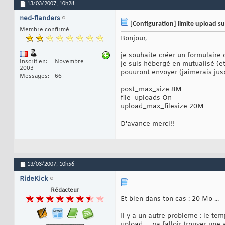
13/03/2007,
10h28
ned-flanders
[Configuration] limite upload su
Membre confirmé
Bonjour,
je souhaite créer un formulaire 
Inscrit en
Novembre
je suis hébergé en mutualisé (e
2003
pouuront envoyer (jaimerais jusq
Messages
66
post_max_size 8M
file_uploads On
upload_max_filesize 20M
D'avance merci!!
13/03/2007,
10h56
RideKick
Rédacteur
Et bien dans ton cas : 20 Mo ...
Il y a un autre probleme : le te
upload .... va falloir trouver une