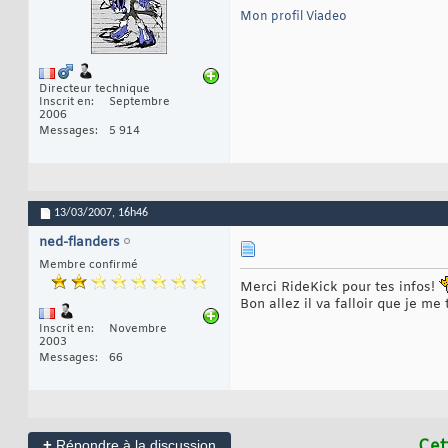
Mon profil Viadeo
Directeur technique
Inscrit en
Septembre
2006
Messages
5 914
13/03/2007,
16h46
ned-flanders
Membre confirmé
Merci RideKick pour tes infos!
Bon allez il va falloir que je me
Inscrit en
Novembre
2003
Messages
66
+
Cet
Répondre à la discussion