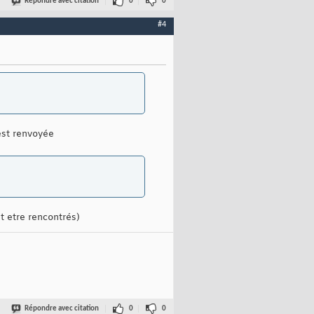
Répondre avec citation
0
0
#4
est renvoyée
t etre rencontrés)
Répondre avec citation
0
0