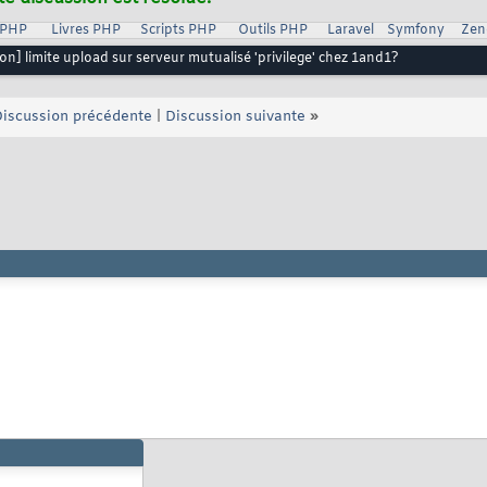
 PHP
Livres PHP
Scripts PHP
Outils PHP
Laravel
Symfony
Zen
on] limite upload sur serveur mutualisé 'privilege' chez 1and1?
iscussion précédente
|
Discussion suivante
»