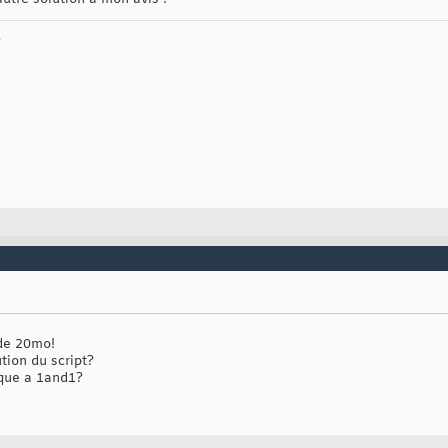
e
 de 20mo!
tion du script?
ique a 1and1?