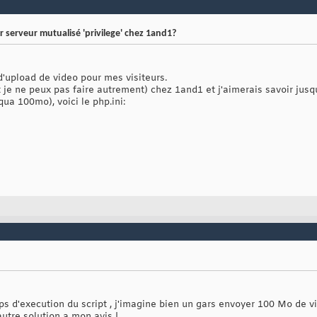
r serveur mutualisé 'privilege' chez 1and1?
d'upload de video pour mes visiteurs.
t je ne peux pas faire autrement) chez 1and1 et j'aimerais savoir jus
ua 100mo), voici le php.ini:
mps d'execution du script , j'imagine bien un gars envoyer 100 Mo de 
 autre solution a mon avis !