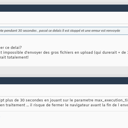
te pendant 30 secondes , passé ce delais il est stoppé et une erreur est renvoyée
ner ce delai?
est impossible d'envoyer des gros fichiers en upload (qui durerait + d
ait totalement!
ipt plus de 30 secondes en jouant sur le parametre max_execution_tim
traitement ... il risque de fermer le navigateur avant la fin de l envo
e