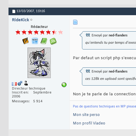
13/03/2007,
11h16
RideKick
Rédacteur
Envoyé par
ned-flanders
qu'entends tu par temps d'execu
Par defaut un script php s'execu
Envoyé par
ned-flanders
ces 128k en upload sont specif
Directeur technique
Inscrit en
Septembre
Non je te parle de la connection
2006
Messages
5 914
Pas de questions techniques en MP pleas
Mon site perso
Mon profil Viadeo