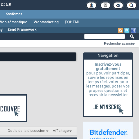
CLUB
Systèmes
Web sémantique
Webmarketing
(X)HTML
ny
Zend Framework
Recherche avancée
Navigation
Inscrivez-vous
gratuitement
pour pouvoir participer,
suivre les réponses en
temps réel, voter pour
les messages, poser vos
propres questions et
recevoir la newsletter
Outils de la discussion
Affichage