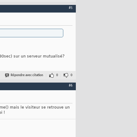
#5
e 30sec) sur un serveur mutualisé?
Répondre avec citation
0
0
#6
e() mais le visiteur se retrouve un
i !