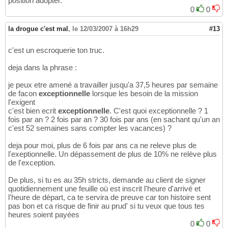
position adopter.
0
0
la drogue c'est mal
,
le 12/03/2007 à 16h29
#13
c'est un escroquerie ton truc.
deja dans la phrase :
je peux etre amené a travailler jusqu'a 37,5 heures par semaine
de facon
exceptionnelle
lorsque les besoin de la mission
l'exigent
c'est bien ecrit
exceptionnelle
. C'est quoi exceptionnelle ? 1
fois par an ? 2 fois par an ? 30 fois par ans (en sachant qu'un an
c'est 52 semaines sans compter les vacances) ?
deja pour moi, plus de 6 fois par ans ca ne releve plus de
l'exeptionnelle. Un dépassement de plus de 10% ne relève plus
de l'exception.
De plus, si tu es au 35h stricts, demande au client de signer
quotidiennement une feuille où est inscrit l'heure d'arrivé et
l'heure de départ, ca te servira de preuve car ton histoire sent
pas bon et ca risque de finir au prud' si tu veux que tous tes
heures soient payées
0
0