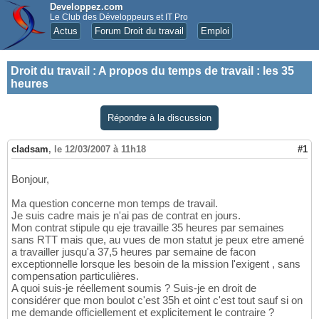
Developpez.com
Le Club des Développeurs et IT Pro
Actus
Forum Droit du travail
Emploi
Droit du travail
:
A propos du temps de travail : les 35
heures
Répondre à la discussion
cladsam
,
le 12/03/2007 à 11h18
#1
Bonjour,
Ma question concerne mon temps de travail.
Je suis cadre mais je n'ai pas de contrat en jours.
Mon contrat stipule qu eje travaille 35 heures par semaines
sans RTT mais que, au vues de mon statut je peux etre amené
a travailler jusqu'a 37,5 heures par semaine de facon
exceptionnelle lorsque les besoin de la mission l'exigent , sans
compensation particulières.
A quoi suis-je réellement soumis ? Suis-je en droit de
considérer que mon boulot c'est 35h et oint c'est tout sauf si on
me demande officiellement et explicitement le contraire ?