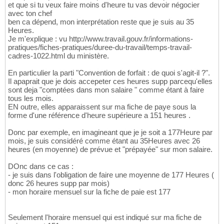
et que si tu veux faire moins d'heure tu vas devoir négocier
avec ton chef
ben ca dépend, mon interprétation reste que je suis au 35
Heures.
Je m'explique : vu http://www.travail.gouv.fr/informations-
pratiques/fiches-pratiques/duree-du-travail/temps-travail-
cadres-1022.html du ministère.
En particulier la parti "Convention de forfait : de quoi s'agit-il ?".
Il apaprait que je dois accepeter ces heures supp parcequ'elles
sont deja "comptées dans mon salaire " comme étant à faire
tous les mois.
EN outre, elles apparaissent sur ma fiche de paye sous la
forme d'une référence d'heure supérieure a 151 heures .
Donc par exemple, en imagineant que je je soit a 177Heure par
mois, je suis considéré comme étant au 35Heures avec 26
heures (en moyenne) de prévue et "prépayée" sur mon salaire.
DOnc dans ce cas :
- je suis dans l'obligation de faire une moyenne de 177 Heures (
donc 26 heures supp par mois)
- mon horaire mensuel sur la fiche de paie est 177
Seulement l'horaire mensuel qui est indiqué sur ma fiche de