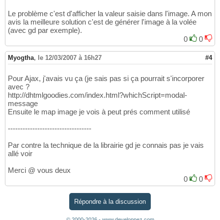
Le problème c'est d'afficher la valeur saisie dans l'image. A mon
avis la meilleure solution c'est de générer l'image à la volée
(avec gd par exemple).
0
0
Myogtha
,
le 12/03/2007 à 16h27
#4
Pour Ajax, j'avais vu ça (je sais pas si ça pourrait s'incorporer
avec ?
http://dhtmlgoodies.com/index.html?whichScript=modal-
message
Ensuite le map image je vois à peut prés comment utilisé
----------------------------------
Par contre la technique de la librairie gd je connais pas je vais
allé voir
Merci @ vous deux
0
0
Répondre à la discussion
© 2000-2026 - www.developpez.com