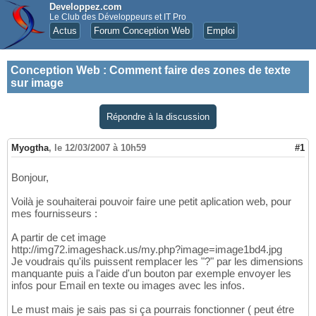
Developpez.com
Le Club des Développeurs et IT Pro
Actus
Forum Conception Web
Emploi
Conception Web
:
Comment faire des zones de texte
sur image
Répondre à la discussion
Myogtha
,
le 12/03/2007 à 10h59
#1
Bonjour,
Voilà je souhaiterai pouvoir faire une petit aplication web, pour
mes fournisseurs :
A partir de cet image
http://img72.imageshack.us/my.php?image=image1bd4.jpg
Je voudrais qu'ils puissent remplacer les "?" par les dimensions
manquante puis a l'aide d'un bouton par exemple envoyer les
infos pour Email en texte ou images avec les infos.
Le must mais je sais pas si ça pourrais fonctionner ( peut étre