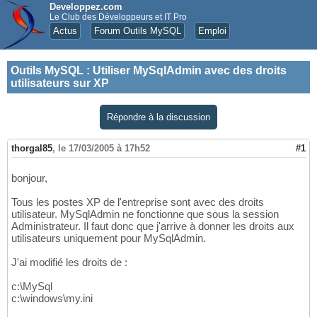
Developpez.com
Le Club des Développeurs et IT Pro
Actus
Forum Outils MySQL
Emploi
Outils MySQL
:
Utiliser MySqlAdmin avec des droits
utilisateurs sur XP
Répondre à la discussion
thorgal85
,
le 17/03/2005 à 17h52
#1
bonjour,
Tous les postes XP de l'entreprise sont avec des droits
utilisateur. MySqlAdmin ne fonctionne que sous la session
Administrateur. Il faut donc que j'arrive à donner les droits aux
utilisateurs uniquement pour MySqlAdmin.
J'ai modifié les droits de :
c:\MySql
c:\windows\my.ini