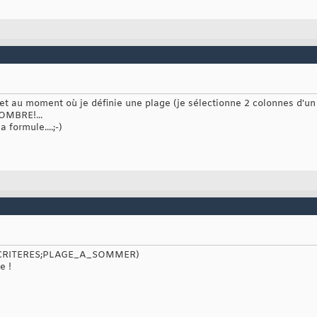
t et au moment où je définie une plage (je sélectionne 2 colonnes d'un
OMBRE!...
 formule....;-)
CRITERES;PLAGE_A_SOMMER)
e !