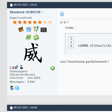
08/03/2007,
21h10
Maxence HUBICHE
Expert confirmé
si si !
Code :
1
2
=SOMME.SI
(
Feuil1!A1
3
ceci fonctionne parfaitement !
Développeur
SQLServer/Access
Inscrit en
Juin 2002
Messages
3 842
08/03/2007,
21h46