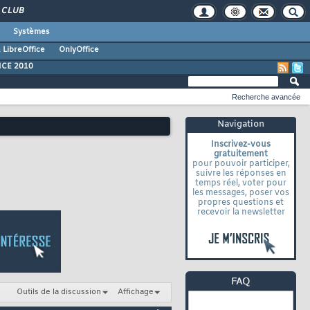
CLUB
Systèmes
 LibreOffice
OnlyOffice
ICE 2010
Recherche avancée
Navigation
Inscrivez-vous
gratuitement
pour pouvoir participer,
suivre les réponses en
temps réel, voter pour
les messages, poser vos
propres questions et
recevoir la newsletter
Outils de la discussion
Affichage