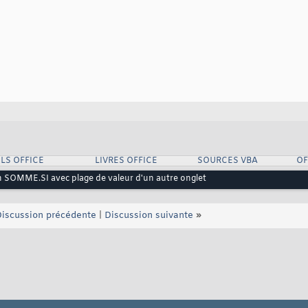
LS OFFICE
LIVRES OFFICE
SOURCES VBA
OF
on SOMME.SI avec plage de valeur d'un autre onglet
iscussion précédente
|
Discussion suivante
»