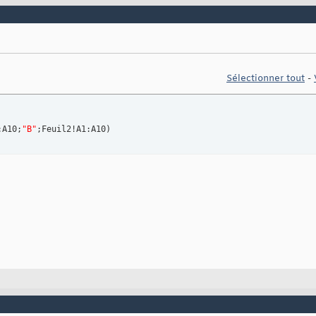
Sélectionner tout
-
:A10;
"B"
;Feuil2!A1:A10
)