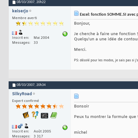
08/03/2007,
20h22
keiserjo
Excel: fonction SOMME.SI avec p
Membre averti
Bonjour,
Je cherche à faire une fonction
Inscrit en
Mai 2004
Quelqu'un a une idée de contou
Messages
33
Merci.
PS: désolé pour les modos, je sais pas si j'
08/03/2007,
20h34
SilkyRoad
Expert confirmé
Bonsoir
Peux tu montrer la formule que 
Inscrit en
Août 2005
michel
Messages
3 317