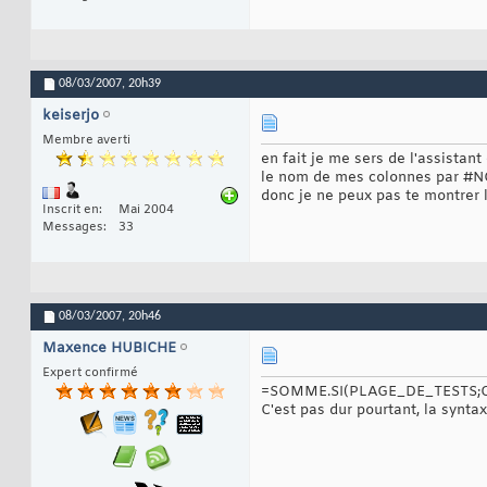
08/03/2007,
20h39
keiserjo
Membre averti
en fait je me sers de l'assistan
le nom de mes colonnes par #N
donc je ne peux pas te montrer la
Inscrit en
Mai 2004
Messages
33
08/03/2007,
20h46
Maxence HUBICHE
Expert confirmé
=SOMME.SI(PLAGE_DE_TESTS;
C'est pas dur pourtant, la syntax