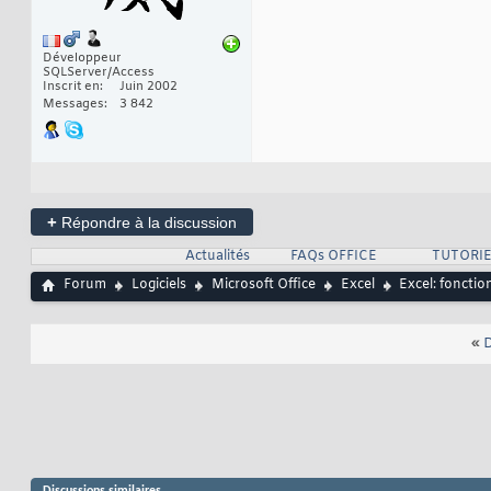
Développeur
SQLServer/Access
Inscrit en
Juin 2002
Messages
3 842
+
Répondre à la discussion
Actualités
FAQs OFFICE
TUTORIE
Forum
Logiciels
Microsoft Office
Excel
Excel: foncti
«
D