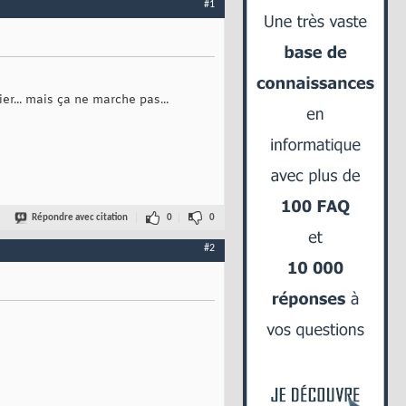
#1
r... mais ça ne marche pas...
Répondre avec citation
0
0
#2