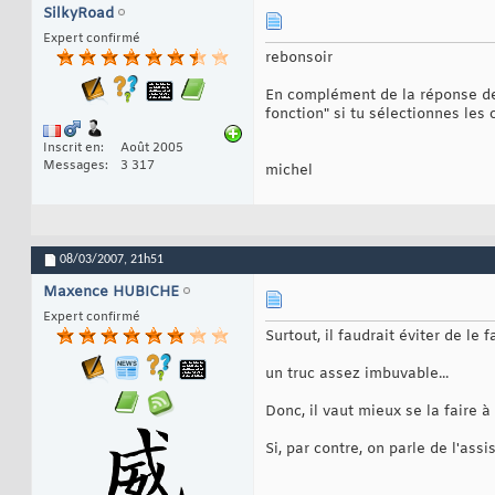
SilkyRoad
Expert confirmé
rebonsoir
En complément de la réponse de
fonction" si tu sélectionnes les
Inscrit en
Août 2005
Messages
3 317
michel
08/03/2007,
21h51
Maxence HUBICHE
Expert confirmé
Surtout, il faudrait éviter de l
un truc assez imbuvable...
Donc, il vaut mieux se la faire à
Si, par contre, on parle de l'assi