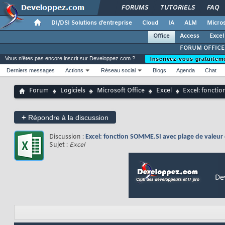
FORUMS
TUTORIELS
FAQ
DI/DSI Solutions d'entreprise
Cloud
IA
ALM
Micros
Office
Access
Excel
FORUM OFFICE
Vous n'êtes pas encore inscrit sur Developpez.com ?
Inscrivez-vous gratuitem
Derniers messages
Actions
Réseau social
Blogs
Agenda
Chat
Forum
Logiciels
Microsoft Office
Excel
Excel: foncti
+
Répondre à la discussion
Discussion :
Excel: fonction SOMME.SI avec plage de valeur 
Sujet :
Excel