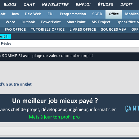
BLOGS
CHAT
NEWSLETTER
EMPLOI
ÉTUDES
DROIT
oft
Java
Dév. Web
EDI
Programmation
SGBD
Office
Mobiles
Word
Outlook
PowerPoint
SharePoint
MS Project
OpenOffice &
FAQ OFFICE
TUTORIELS OFFICE
LIVRES OFFICE
SOURCES VBA
OFF
ent !
Règles
on SOMME.SI avec plage de valeur d'un autre onglet
d'un autre onglet