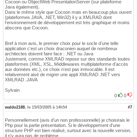
Cocoon ou ObjectWeb PresentationServer (sur plateforme
Java également).
Dans le même style que Cocoon mais en beaucoup plus ouvert
(plateformes JAVA, .NET, Win32) il y a XMLRAD dont
l'environnement de développement est très graphique et moins
abscons que Cocoon.
Bref à mon avis, le premier choix pour le socle d'une telle
application c'est un choix draconien auquel de nombreux
architectes doivent faire face : .NET ou Java
Justement, comme XMLRAD repose sur des standards toutes
plateformes (XML, XSL, Middlewares multiplateforme d'accès
aux données etc.), ce choix n'est pas irrévocable. Il est
relativement aisé de migrer une appli XMLRAD .NET vers
XMLRAD .JAVA
Sylvain
0
0
waldo2188
,
le 15/03/2005 à 14h54
#7
Personnellement (avis d'un non professionnelle) je choisirais le
Php pour la partie présentation. Si le développement d'une
structure PHP est bien réalisé, surtout avec la nouvelle version,
il n'y aura pas de problème.