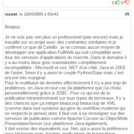
0
0
rozwel
,
le 12/03/2005 à 01h41
#5
Bonjour,
Je ne suis pas non plus un professionel (pas encore) mais je
travaille sur un projet avec des contraintes similaires et je
confirme ce que dit Celelibi : je ne connais aucun moyen de
développer une application FullWeb qui soit compatible avec
tous les serveurs d'applications du marché. Dans le domaine il
y a au moins deux gros mastodontes complètement
incompatibles : Microsoft et ses .NET d'un côté, Java et J2EE
de l'autre. Sinon il y a aussi le couple Python/Zope mais c'est
encore très marginal.
Pour le multibase de données effectivement il n'y a pas trop de
problèmes, en Java en tout cas (la plateforme que j'ai choisi
personnellement) grâce à JDBC. Pour ce qui est de la
publication intranet/extranet sur tous types de terminaux, il y a
des chances que ça intègre beaucoup beaucoup de XML
(comme dans tout système qui gère du workflow moderne qui
se respecte je pense) donc il faut voir à se renseigner sur des
serveurs de publication comme Apache Cocoon ou ObjectWeb
PresentationServer (sur plateforme Java également).
Il doit exister des équivalents sur .Net, qui a aussi la préférence
pour l'échange avec d'autres applications de bureautique