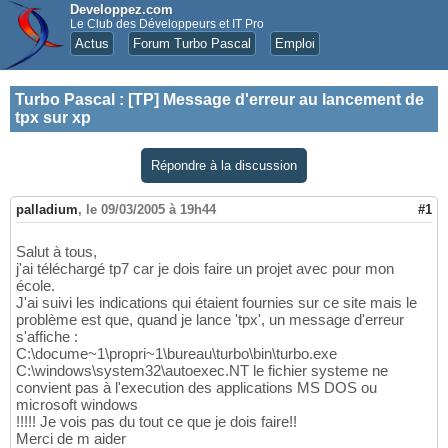
Developpez.com
Le Club des Développeurs et IT Pro
Actus
Forum Turbo Pascal
Emploi
Turbo Pascal
:
[TP] Message d'erreur au lancement de
tpx sur xp
Répondre à la discussion
palladium
,
le 09/03/2005 à 19h44
#1
Salut à tous,
j'ai téléchargé tp7 car je dois faire un projet avec pour mon
école.
J'ai suivi les indications qui étaient fournies sur ce site mais le
problème est que, quand je lance 'tpx', un message d'erreur
s'affiche :
C:\docume~1\propri~1\bureau\turbo\bin\turbo.exe
C:\windows\system32\autoexec.NT le fichier systeme ne
convient pas à l'execution des applications MS DOS ou
microsoft windows
!!!!! Je vois pas du tout ce que je dois faire!!
Merci de m aider