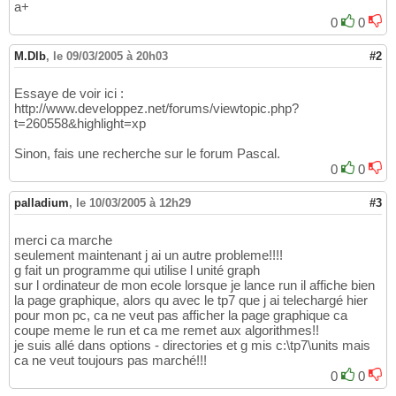
a+
0
0
M.Dlb
,
le 09/03/2005 à 20h03
#2
Essaye de voir ici :
http://www.developpez.net/forums/viewtopic.php?
t=260558&highlight=xp
Sinon, fais une recherche sur le forum Pascal.
0
0
palladium
,
le 10/03/2005 à 12h29
#3
merci ca marche
seulement maintenant j ai un autre probleme!!!!
g fait un programme qui utilise l unité graph
sur l ordinateur de mon ecole lorsque je lance run il affiche bien
la page graphique, alors qu avec le tp7 que j ai telechargé hier
pour mon pc, ca ne veut pas afficher la page graphique ca
coupe meme le run et ca me remet aux algorithmes!!
je suis allé dans options - directories et g mis c:\tp7\units mais
ca ne veut toujours pas marché!!!
0
0