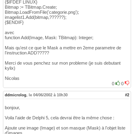
{$IFDEF LINUX}
Bitmap := TBitmap.Create;
Bitmap.LoadFromFile('categorie.png');
imagelist1.Add(bitmap,??????);
{$ENDIF}
avec
function Add(Image, Mask: TBitmap): Integer;
Mais qu'est ce que le Mask a mettre en 2eme parametre de
l'instruction ADD?????
Merci de vous penchez sur mon probleme (je suis debutant
kylix)
Nicolas
0
0
ddmicrolog
,
le 04/06/2002 à 10h30
#2
bonjour,
Voila l'aide de Delphi 5, cela devrai être la même chose :
Ajoute une image (Image) et son masque (Mask) à l'objet liste
d'images.