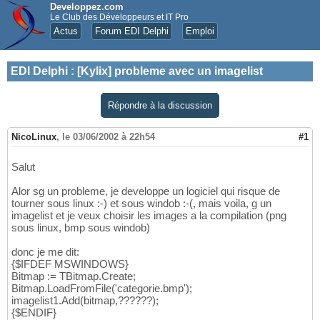
Developpez.com
Le Club des Développeurs et IT Pro
Actus
Forum EDI Delphi
Emploi
EDI Delphi
:
[Kylix] probleme avec un imagelist
Répondre à la discussion
NicoLinux
,
le 03/06/2002 à 22h54
#1
Salut
Alor sg un probleme, je developpe un logiciel qui risque de
tourner sous linux :-) et sous windob :-(, mais voila, g un
imagelist et je veux choisir les images a la compilation (png
sous linux, bmp sous windob)
donc je me dit:
{$IFDEF MSWINDOWS}
Bitmap := TBitmap.Create;
Bitmap.LoadFromFile('categorie.bmp');
imagelist1.Add(bitmap,??????);
{$ENDIF}