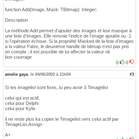
function Add(Image, Mask: TBitmap): Integer;
Description
La méthode Add permet d'ajouter des images et leur masque à
une liste d'images. Elle renvoie l'indice de l'image ajoutée ou -1
si l'opération échoue. Si la propriété Masked de la liste d'images
a la valeur False, le deuxième handle de bitmap n'est pas pris
en compte ; il est possible de lui affecter la valeur nil.
bon courrage
0
0
amelie gaya
,
le 04/06/2002 à 21h04
#3
Si tes imagelist sont fixes, tu peu avoir 3 Timagelist
celui qui est actif,
celui pour Delphi
celui pour Kylix
il ne reste plus ka copier le Timagelist vers celui actif par
TimageList.Assign
A+