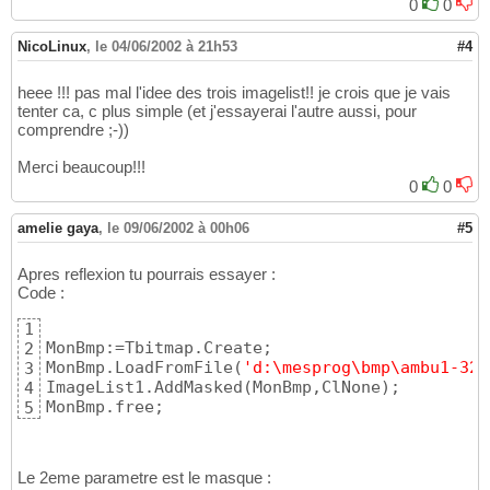
0
0
NicoLinux
,
le 04/06/2002 à 21h53
#4
heee !!! pas mal l'idee des trois imagelist!! je crois que je vais
tenter ca, c plus simple (et j'essayerai l'autre aussi, pour
comprendre ;-))
Merci beaucoup!!!
0
0
amelie gaya
,
le 09/06/2002 à 00h06
#5
Apres reflexion tu pourrais essayer :
Code :
1
MonBmp:=Tbitmap.Create;

2
MonBmp.LoadFromFile
(
'd:\mesprog\bmp\ambu1-32.
3
ImageList1.AddMasked
(
MonBmp,ClNone
)
;

4
MonBmp.free;
5
Le 2eme parametre est le masque :