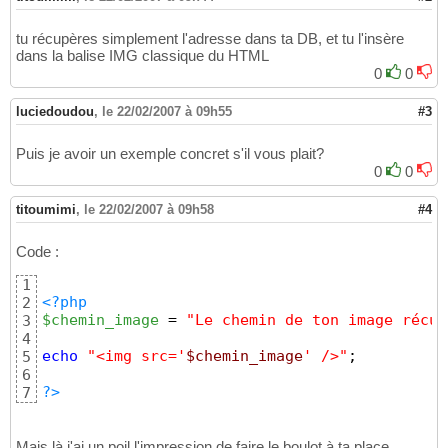
tu récupères simplement l'adresse dans ta DB, et tu l'insère
dans la balise IMG classique du HTML
0
0
luciedoudou
,
le 22/02/2007 à 09h55
#3
Puis je avoir un exemple concret s'il vous plait?
0
0
titoumimi
,
le 22/02/2007 à 09h58
#4
Code :
1
<?php
2
$chemin_image
 = 
"Le chemin de ton image récup
3
4
echo
"<img src='
$chemin_image
' />"
;
5
6
?>
7
Mais là j'ai un poil l'impression de faire le boulot à ta place....