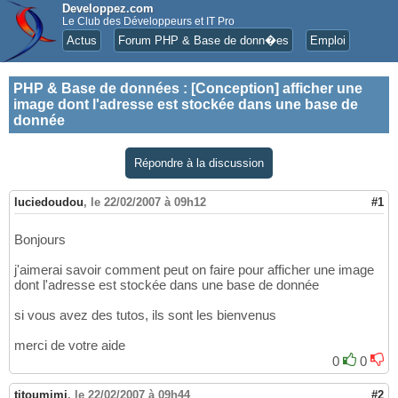
Developpez.com
Le Club des Développeurs et IT Pro
Actus
Forum PHP & Base de donn�es
Emploi
PHP & Base de données
:
[Conception] afficher une
image dont l'adresse est stockée dans une base de
donnée
Répondre à la discussion
luciedoudou
,
le 22/02/2007 à 09h12
#1
Bonjours
j'aimerai savoir comment peut on faire pour afficher une image
dont l'adresse est stockée dans une base de donnée
si vous avez des tutos, ils sont les bienvenus
merci de votre aide
0
0
titoumimi
,
le 22/02/2007 à 09h44
#2