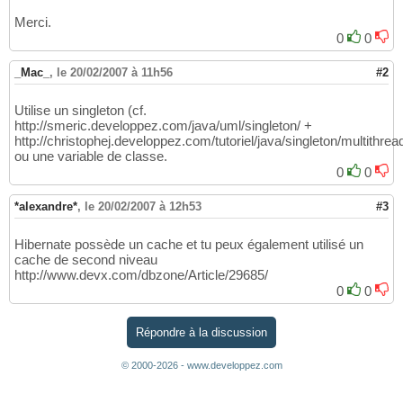
Merci.
0
0
_Mac_
,
le 20/02/2007 à 11h56
#2
Utilise un singleton (cf.
http://smeric.developpez.com/java/uml/singleton/ +
http://christophej.developpez.com/tutoriel/java/singleton/multithread
ou une variable de classe.
0
0
*alexandre*
,
le 20/02/2007 à 12h53
#3
Hibernate possède un cache et tu peux également utilisé un
cache de second niveau
http://www.devx.com/dbzone/Article/29685/
0
0
Répondre à la discussion
© 2000-2026 - www.developpez.com