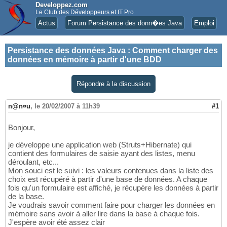
Developpez.com
Le Club des Développeurs et IT Pro
Actus
Forum Persistance des donn�es Java
Emploi
Persistance des données Java
:
Comment charger des
données en mémoire à partir d'une BDD
Répondre à la discussion
n@n¤u
,
le 20/02/2007 à 11h39
#1
Bonjour,
je développe une application web (Struts+Hibernate) qui
contient des formulaires de saisie ayant des listes, menu
déroulant, etc...
Mon souci est le suivi : les valeurs contenues dans la liste des
choix est récupéré à partir d'une base de données. A chaque
fois qu'un formulaire est affiché, je récupère les données à partir
de la base.
Je voudrais savoir comment faire pour charger les données en
mémoire sans avoir à aller lire dans la base à chaque fois.
J'espère avoir été assez clair