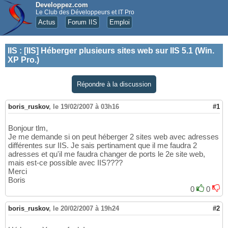
Developpez.com
Le Club des Développeurs et IT Pro
Actus
Forum IIS
Emploi
IIS
:
[IIS] Héberger plusieurs sites web sur IIS 5.1 (Win.
XP Pro.)
Répondre à la discussion
boris_ruskov
,
le 19/02/2007 à 03h16
#1
Bonjour tlm,
Je me demande si on peut héberger 2 sites web avec adresses
différentes sur IIS. Je sais pertinament que il me faudra 2
adresses et qu'il me faudra changer de ports le 2e site web,
mais est-ce possible avec IIS????
Merci
Boris
0
0
boris_ruskov
,
le 20/02/2007 à 19h24
#2