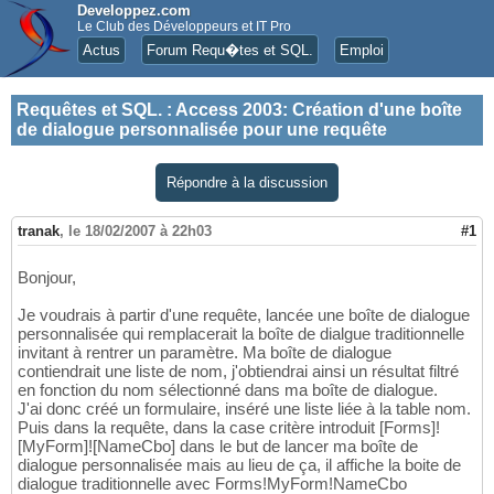
Developpez.com
Le Club des Développeurs et IT Pro
Actus
Forum Requ�tes et SQL.
Emploi
Requêtes et SQL.
:
Access 2003: Création d'une boîte
de dialogue personnalisée pour une requête
Répondre à la discussion
tranak
,
le 18/02/2007 à 22h03
#1
Bonjour,
Je voudrais à partir d'une requête, lancée une boîte de dialogue
personnalisée qui remplacerait la boîte de dialgue traditionnelle
invitant à rentrer un paramètre. Ma boîte de dialogue
contiendrait une liste de nom, j'obtiendrai ainsi un résultat filtré
en fonction du nom sélectionné dans ma boîte de dialogue.
J'ai donc créé un formulaire, inséré une liste liée à la table nom.
Puis dans la requête, dans la case critère introduit [Forms]!
[MyForm]![NameCbo] dans le but de lancer ma boîte de
dialogue personnalisée mais au lieu de ça, il affiche la boite de
dialogue traditionnelle avec Forms!MyForm!NameCbo