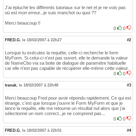
J'ai épluché les différents tutoriaux sur le net et je ne vois pas
où est mon erreur...je suis manchot ou quoi ??
Merci beaucoup !!
0
0
FRED.G
,
le 18/02/2007 à 22h27
#2
Lorsque tu exécutes la requête, celle-ci recherche le form
MyForm. Si celui-ci n'est pas ouvert, elle te demande la valeur
de NameCbo via sa boite de dialogue de paramètre habituelle
car elle n'est pas capable de récupérer elle-même cette valeur.
0
0
tranak
,
le 18/02/2007 à 22h48
#3
Merci beaucoup Fred pour avoir répondu rapidement. Ce qui est
étrange, c'est que lorsque j'ouvre le Form MyForm et que je
lance la requête, elle me retourne un résultat nul alors que j'ai
sélectionné un nom correct...je ne comprend pas...
0
0
FRED.G
,
le 18/02/2007 à 22h51
#4