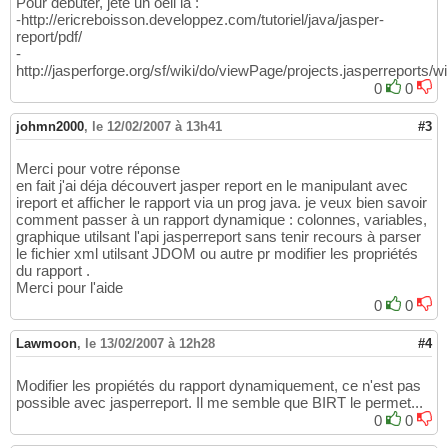
Pour débuter, jete un oeil là :
-http://ericreboisson.developpez.com/tutoriel/java/jasper-
report/pdf/
-
http://jasperforge.org/sf/wiki/do/viewPage/projects.jasperreports/
0
0
johmn2000
,
le 12/02/2007 à 13h41
#3
Merci pour votre réponse
en fait j'ai déja découvert jasper report en le manipulant avec
ireport et afficher le rapport via un prog java. je veux bien savoir
comment passer à un rapport dynamique : colonnes, variables,
graphique utilsant l'api jasperreport sans tenir recours à parser
le fichier xml utilsant JDOM ou autre pr modifier les propriétés
du rapport .
Merci pour l'aide
0
0
Lawmoon
,
le 13/02/2007 à 12h28
#4
Modifier les propiétés du rapport dynamiquement, ce n'est pas
possible avec jasperreport. Il me semble que BIRT le permet...
0
0