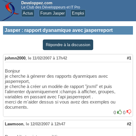
Developpez.com
Le Club des Développeurs et IT Pro
Actus
Forum Jasper
Emploi
Jasper
:
rapport dyanamique avec jasperreport
Répondre à la discussion
johmn2000
,
le 11/02/2007 à 17h42
#1
Bonjour
je cherche à génerer des rapports dyanmiques avec
jasperreport,
je cherche à créer un modèle de rapport "jrxml" et puis
l'alimenter dyanmiquement :champs à afficher, groupes,
variables en passant avec l'api jasperreport .
merci de m'aider dessus si vous avez des exemples ou
documents.
0
0
Lawmoon
,
le 12/02/2007 à 12h47
#2