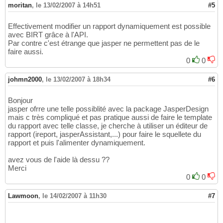
moritan
,
le 13/02/2007 à 14h51
#5
Effectivement modifier un rapport dynamiquement est possible
avec BIRT grâce à l'API.
Par contre c'est étrange que jasper ne permettent pas de le
faire aussi.
0
0
johmn2000
,
le 13/02/2007 à 18h34
#6
Bonjour
jasper ofrre une telle possiblité avec la package JasperDesign
mais c très compliqué et pas pratique aussi de faire le template
du rapport avec telle classe, je cherche à utiliser un éditeur de
rapport (ireport, jasperAssistant,...) pour faire le squellete du
rapport et puis l'alimenter dynamiquement.
avez vous de l'aide là dessu ??
Merci
0
0
Lawmoon
,
le 14/02/2007 à 11h30
#7