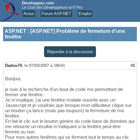
Developpez.com
Le Club des Développeurs et IT Pro
Actus
Forum ASP.NET
Emploi
ASP.NET
:
[ASP.NET] Problème de fermeture d'une
fenêtre
Répondre à la discussion
Dadou74
,
le 07/02/2007 à 18h41
#1
Bonjour,
je suis à la recherche d'un bout de code me permettant de
fermer une fenêtre.
Je m'explique, j'ai une fenêtre modale ouverte avec un
Javascript et je voudrais que lorsque mon utilisateur clique sur
un bouton ça lance (mais pas toujours) la fermeture de ma
fenêtre.
En fait le clic sur le bouton génère du code base de données qui
me retourne un résultat m'indiquant si la fenêtre peut-être
fermée ou non.
Pour mes autres fenêtres qui se ferment tout le temps au clic