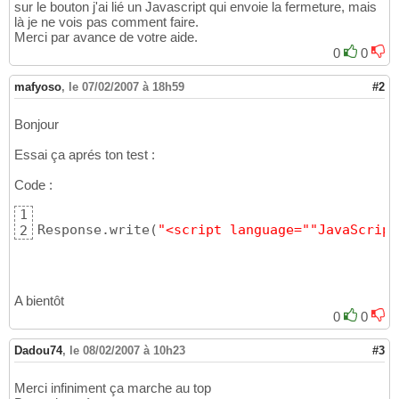
sur le bouton j'ai lié un Javascript qui envoie la fermeture, mais
là je ne vois pas comment faire.
Merci par avance de votre aide.
0
0
mafyoso
,
le 07/02/2007 à 18h59
#2
Bonjour
Essai ça aprés ton test :
Code :
1
Response.write
(
"<script language="
"JavaScript
2
A bientôt
0
0
Dadou74
,
le 08/02/2007 à 10h23
#3
Merci infiniment ça marche au top