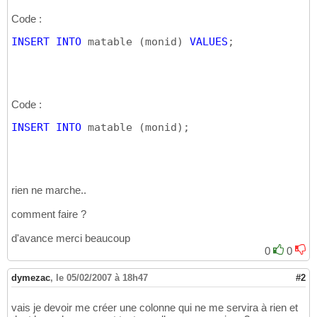
Code :
INSERT
INTO
 matable 
(
monid
)
VALUES
;
Code :
INSERT
INTO
 matable 
(
monid
)
;
rien ne marche..
comment faire ?
d'avance merci beaucoup
0
0
dymezac
,
le 05/02/2007 à 18h47
#2
vais je devoir me créer une colonne qui ne me servira à rien et