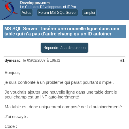
Developpez.com
Le Club des Développeurs et IT Pro
Actus
Forum MS SQL Server
Emploi
MS SQL Server
:
Insérer une nouvelle ligne dans une
table qui n'a pas d'autre champ qu'un ID autoincr
Répondre à la discussion
dymezac
,
le 05/02/2007 à 18h32
#1
Bonjour,
je suis confronté à un problème qui parait pourtant simple..
Je voudrais ajouter une nouvelle ligne dans une table dont le
seul champ est un INT auto-incrémenté
Ma table est donc uniquement composé de l'id autoincrémenté.
J'ai essayé :
Code :