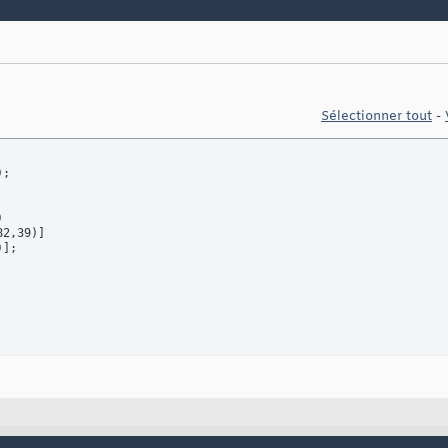
Sélectionner tout
-
)
;

)
82,39
)
]
)
]
;
