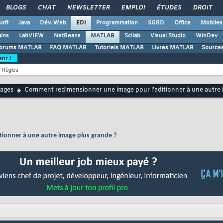
BLOGS
CHAT
NEWSLETTER
EMPLOI
ÉTUDES
DROIT
oft
Java
Dév. Web
EDI
Programmation
SGBD
Office
Mobiles
ains
LabVIEW
NetBeans
MATLAB
Scilab
Visual Studio
WinDev
orums MATLAB
FAQ MATLAB
Tutoriels MATLAB
Livres MATLAB
Source
ent !
Règles
ages
Comment redimensionner une image pour l'aditionner à une autre 
ionner à une autre image plus grande ?