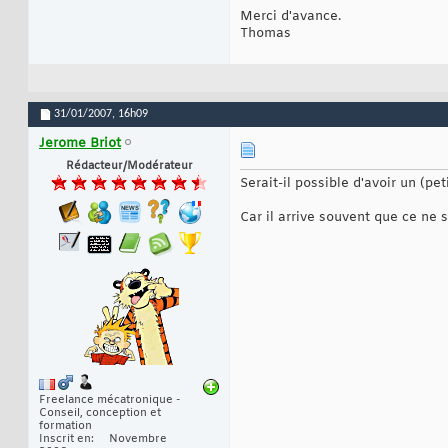
Merci d'avance.
Thomas
31/01/2007,
16h09
Jerome Briot
Rédacteur/Modérateur
Serait-il possible d'avoir un (p
Car il arrive souvent que ce ne
Freelance mécatronique -
Conseil, conception et
formation
Inscrit en
Novembre