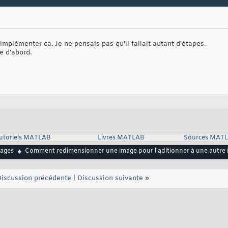
dices des lignes contenant au moins un pixel non noir
,2
)
)
dices des colonnes contenant au moins un pixel non noir
)
)
;

'implémenter ca. Je ne pensais pas qu'il fallait autant d'étapes.
able des pixels correspondant
_r,idx_c
)
;

e d'abord.
age linéaire
ig
)
,r
(
:
)
,c
(
:
)
)
;

ouvelle image
ze
(
big
)
)
;

te image dans la nouvelle
l';

utoriels MATLAB
Livres MATLAB
Sources MAT
ages
Comment redimensionner une image pour l'aditionner à une autre 
 OK tout les pixels sont à 0
iscussion précédente
|
Discussion suivante
»
big
)
ig'
)