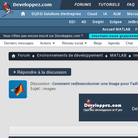
FORUMS
TUTORIELS
FAQ
DI/DSI Solutions d'entreprise
Cloud
IA
ALM
Micros
EDI
4D
Delphi
Eclipse
JetBr
Accueil MATLAB
F
Vous n'êtes pas encore inscrit sur Developpez.com ?
Inscrivez-vous gratuitem
Derniers messages
Actions
Réseau social
Blogs
Agenda
Chat
Forum
Environnements de développement
MATLAB
Im
+
Répondre à la discussion
Discussion :
Comment redimensionner une image pour l'adit
Sujet :
Images