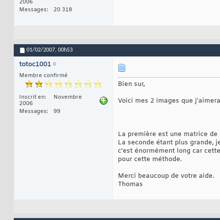
2006
Messages
20 318
01/02/2007,
00h53
totoc1001
Membre confirmé
Bien sur,
Inscrit en
Novembre
Voici mes 2 images que j'aimerai
2006
Messages
99
La première est une matrice de 
La seconde étant plus grande, je
c'est énormément long car cette 
pour cette méthode.
Merci beaucoup de votre aide.
Thomas