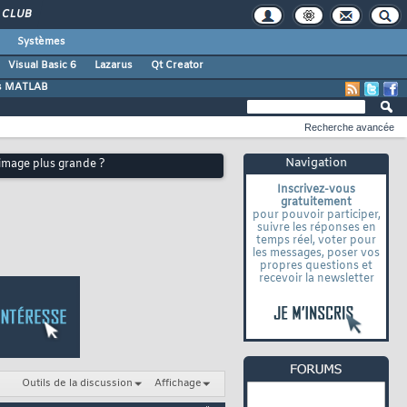
CLUB
Systèmes
Visual Basic 6
Lazarus
Qt Creator
s MATLAB
Recherche avancée
Navigation
image plus grande ?
Inscrivez-vous
gratuitement
pour pouvoir participer,
suivre les réponses en
temps réel, voter pour
les messages, poser vos
propres questions et
recevoir la newsletter
Outils de la discussion
Affichage