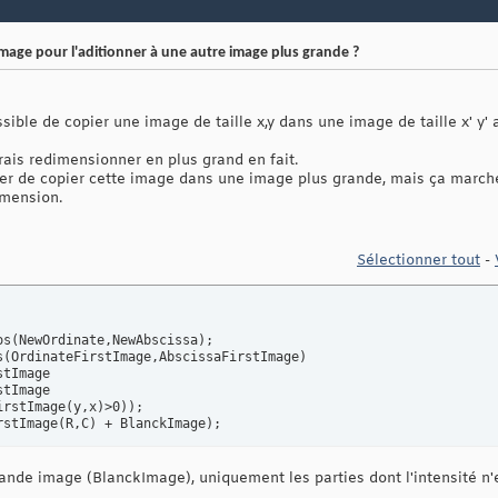
ge pour l'aditionner à une autre image plus grande ?
ossible de copier une image de taille x,y dans une image de taille x' y' 
rais redimensionner en plus grand en fait.
sayer de copier cette image dans une image plus grande, mais ça march
mension.
Sélectionner tout
-
os
(
NewOrdinate,NewAbscissa
)
;

s
(
OrdinateFirstImage,AbscissaFirstImage
)
tImage 

tImage 

irstImage
(
y,x
)
>0
)
)
;

rstImage
(
R,C
)
 + BlanckImage
)
;
ande image (BlanckImage), uniquement les parties dont l'intensité n'e