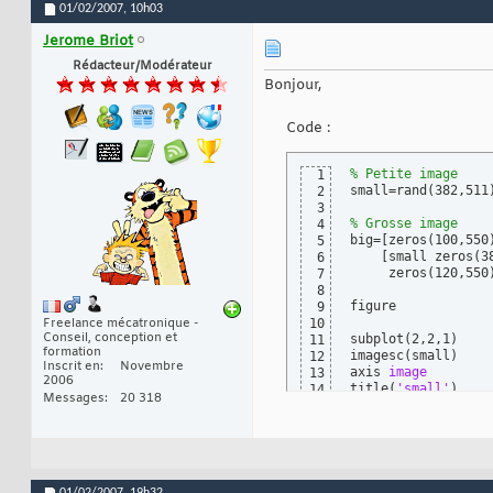
01/02/2007,
10h03
Jerome Briot
Rédacteur/Modérateur
Bonjour,
Code :
% Petite image
1
small=rand
(
382,511
2
3
% Grosse image
4
big=
[
zeros
(
100,550
5
[
small zeros
(
3
6
     zeros
(
120,550
7
8
figure

9
Freelance mécatronique -
10
Conseil, conception et
subplot
(
2,2,1
)
11
formation
imagesc
(
small
)
12
Inscrit en
Novembre
axis
 image
13
2006
title
(
'small'
)
14
Messages
20 318
15
subplot
(
2,2,2
)
16
imagesc
(
big
)
17
axis
 image
18
title
(
'big'
)
19
20