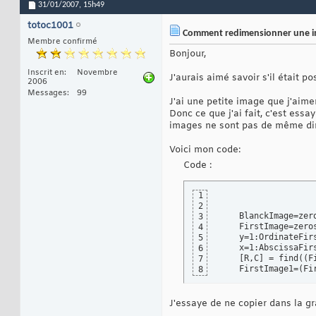
31/01/2007,
15h49
totoc1001
Comment redimensionner une ima
Membre confirmé
Bonjour,
Inscrit en
Novembre
J'aurais aimé savoir s'il était p
2006
Messages
99
J'ai une petite image que j'aime
Donc ce que j'ai fait, c'est es
images ne sont pas de même di
Voici mon code:
Code :
1
2
    BlanckImage=zer
3
    FirstImage=zero
4
    y=1:OrdinateFirs
5
    x=1:AbscissaFirs
6
[
R,C
]
 = find
(
(
F
7
    FirstImage1=
(
Fi
8
J'essaye de ne copier dans la gr