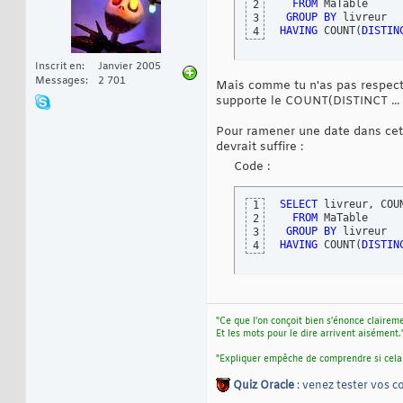
FROM
 MaTable

2
GROUP
BY
3
HAVING
 COUNT
(
DISTIN
4
Inscrit en
Janvier 2005
Messages
2 701
Mais comme tu n'as pas respec
supporte le COUNT(DISTINCT ... 
Pour ramener une date dans cette
devrait suffire :
Code :
SELECT
 livreur, COU
1
FROM
 MaTable

2
GROUP
BY
3
HAVING
 COUNT
(
DISTIN
4
"Ce que l'on conçoit bien s'énonce clairem
Et les mots pour le dire arrivent aisément.
"Expliquer empêche de comprendre si cela
Quiz Oracle
: venez tester vos 