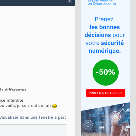
#1
és différentes.
ce interdite.
u voilà, je suis nul en fait
Visualiser dans une fenêtre à part