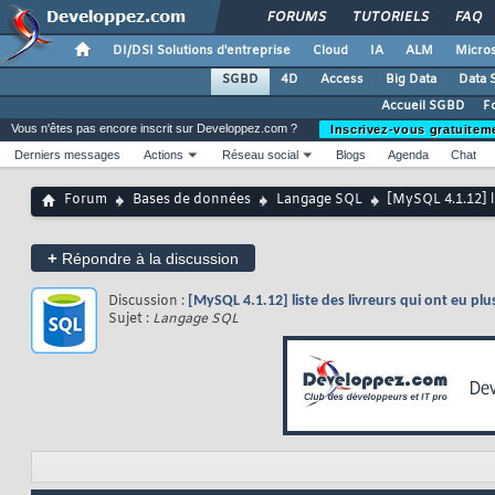
FORUMS
TUTORIELS
FAQ
DI/DSI Solutions d'entreprise
Cloud
IA
ALM
Micros
SGBD
4D
Access
Big Data
Data 
Accueil SGBD
F
Vous n'êtes pas encore inscrit sur Developpez.com ?
Inscrivez-vous gratuitem
Derniers messages
Actions
Réseau social
Blogs
Agenda
Chat
Forum
Bases de données
Langage SQL
[MySQL 4.1.12] li
+
Répondre à la discussion
Discussion :
[MySQL 4.1.12] liste des livreurs qui ont eu plu
Sujet :
Langage SQL