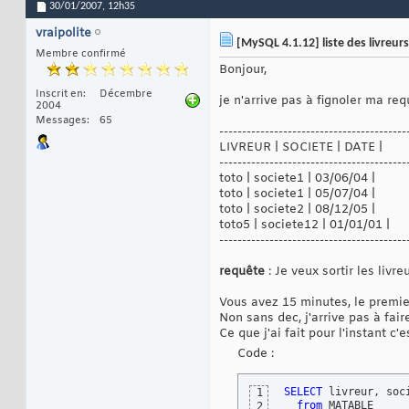
30/01/2007,
12h35
vraipolite
[MySQL 4.1.12] liste des livreurs
Membre confirmé
Bonjour,
Inscrit en
Décembre
je n'arrive pas à fignoler ma req
2004
Messages
65
-----------------------------------------
LIVREUR | SOCIETE | DATE |
-----------------------------------------
toto | societe1 | 03/06/04 |
toto | societe1 | 05/07/04 |
toto | societe2 | 08/12/05 |
toto5 | societe12 | 01/01/01 |
-----------------------------------------
requête
: Je veux sortir les livre
Vous avez 15 minutes, le premier 
Non sans dec, j'arrive pas à fair
Ce que j'ai fait pour l'instant c'e
Code :
SELECT
 livreur, soc
1
from
 MATABLE 

2