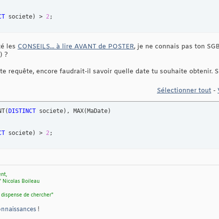
CT
 societe
)
 > 
2
;
té les
CONSEILS... à lire AVANT de POSTER
, je ne connais pas ton SGB
) ?
 requête, encore faudrait-il savoir quelle date tu souhaite obtenir. S
Sélectionner tout
-
NT
(
DISTINCT
 societe
)
, MAX
(
MaDate
)
CT
 societe
)
 > 
2
;
ent,
" Nicolas Boileau
 dispense de chercher"
connaissances
!