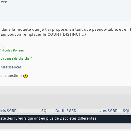
ete

 dans la requête que je t'ai proposé, en tant que pseudo-table, et en
vrais pouvoir remplacer le COUNT(DISTINCT ...)
ent,
" Nicolas Boileau
 dispense de chercher"
connaissances
!
vos questions
iels SGBD
SQL
Outils SGBD
Livres SGBD et SQL
ste des livreurs qui ont eu plus de 2 sociétés différentes