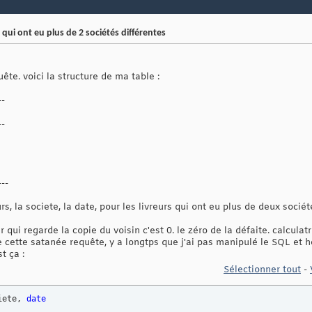
 qui ont eu plus de 2 sociétés différentes
uête. voici la structure de ma table :
--
--
---
urs, la societe, la date, pour les livreurs qui ont eu plus de deux sociét
qui regarde la copie du voisin c'est 0. le zéro de la défaite. calculatri
e cette satanée requête, y a longtps que j'ai pas manipulé le SQL et he
st ça :
Sélectionner tout
-
iete, 
date