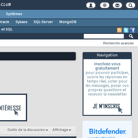
CLUB
Systèmes
racle
Sybase
SQL-Server
MongoDB
 et SQL
Recherche avancée
Navigation
Inscrivez-vous
gratuitement
pour pouvoir participer,
suivre les réponses en
temps réel, voter pour
les messages, poser vos
propres questions et
recevoir la newsletter
Outils de la discussion
Affichage