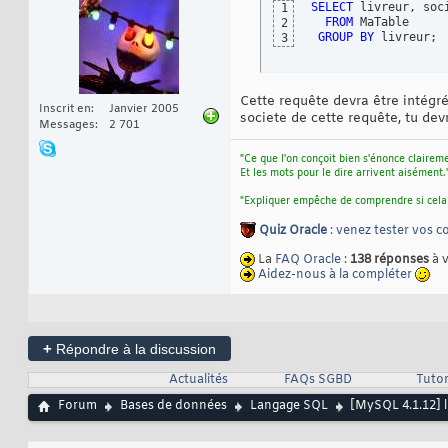
SELECT
 livreur, soci
1
FROM
 MaTable

2
GROUP
BY
 livreur;
3
Cette requête devra être intégré
Inscrit en
Janvier 2005
societe de cette requête, tu de
Messages
2 701
"Ce que l'on conçoit bien s'énonce clairem
Et les mots pour le dire arrivent aisément.
"Expliquer empêche de comprendre si cela
Quiz Oracle
: venez tester vos 
La
FAQ Oracle
:
138 réponses
à 
Aidez-nous à la compléter
+
Répondre à la discussion
Actualités
FAQs SGBD
Tutor
Forum
Bases de données
Langage SQL
[MySQL 4.1.12] li