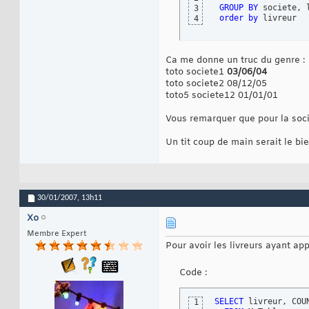
GROUP
BY
 societe, l
3
order
by
 livreur
4
Ca me donne un truc du genre :
toto societe1
03/06/04
toto societe2 08/12/05
toto5 societe12 01/01/01
Vous remarquer que pour la socie
Un tit coup de main serait le b
30/01/2007,
13h11
Xo
Membre Expert
Pour avoir les livreurs ayant ap
Code :
SELECT
 livreur, COU
1