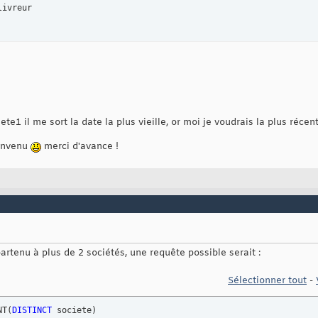
ivreur 

te1 il me sort la date la plus vieille, or moi je voudrais la plus réc
ienvenu
merci d'avance !
partenu à plus de 2 sociétés, une requête possible serait :
Sélectionner tout
-
NT
(
DISTINCT
 societe
)