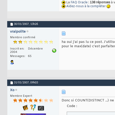
La
FAQ Oracle
:
138 réponses
à 
Aidez-nous à la compléter
30/01/2007,
13h26
vraipolite
Membre confirmé
ha oui j'ai pas lu ce post. J'util
pour le max(date) c'est parfaite
Inscrit en
Décembre
2004
Messages
65
31/01/2007,
09h03
Xo
Membre Expert
Donc si COUNT(DISTINCT ...) ne f
Code :