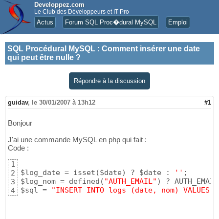
Developpez.com
Le Club des Développeurs et IT Pro
Actus
Forum SQL Proc�dural MySQL
Emploi
SQL Procédural MySQL
:
Comment insérer une date
qui peut être nulle ?
Répondre à la discussion
guidav
,
le 30/01/2007 à 13h12
#1
Bonjour
J'ai une commande MySQL en php qui fait :
Code :
1
$log_date = isset
(
$date
)
 ? $date : 
''
;

2
$log_nom = defined
(
"AUTH_EMAIL"
)
 ? AUTH_EMAIL
3
$sql = 
"INSERT INTO logs (date, nom) VALUES (
4