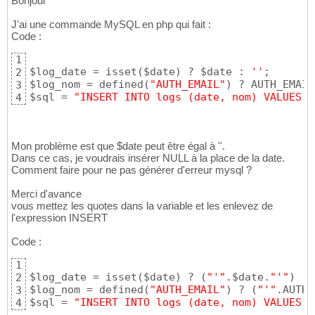
Bonjour
J'ai une commande MySQL en php qui fait :
Code :
1
$log_date = isset
(
$date
)
 ? $date : 
''
;

2
$log_nom = defined
(
"AUTH_EMAIL"
)
 ? AUTH_EMAIL
3
$sql = 
"INSERT INTO logs (date, nom) VALUES (
4
Mon problème est que $date peut être égal à ''.
Dans ce cas, je voudrais insérer NULL à la place de la date.
Comment faire pour ne pas générer d'erreur mysql ?
Merci d'avance
vous mettez les quotes dans la variable et les enlevez de
l'expression INSERT
Code :
1
$log_date = isset
(
$date
)
 ? 
(
"'"
.$date.
"'"
)
 : 
2
$log_nom = defined
(
"AUTH_EMAIL"
)
 ? 
(
"'"
.AUTH_
3
$sql = 
"INSERT INTO logs (date, nom) VALUES (
4