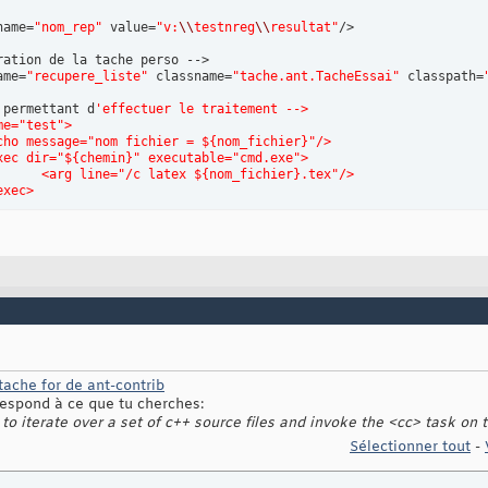
 list = repertoire.listFiles
(
)
;

int
 i = 
0
; i < list.length; i++
)
{
name=
"nom_rep"
 value=
"v:
\\
testnreg
\\
resultat"
/>

 Appel récursif sur les sous-répertoires
steRepertoire
(
 list
[
i
]
)
;                       

ame=
"recupere_liste"
 classname=
"tache.ant.TacheEssai"
 classpath=
.add
(
repertoire.getAbsolutePath
(
)
)
;

 permettant d
'effectuer le traitement -->
me="test">
<echo message="nom fichier = ${nom_fichier}"/>
elée par Ant
<exec dir="${chemin}" executable="cmd.exe">
ecute
(
)
{
			<arg line="/c latex ${nom_fichier}.tex"/>
/exec>
 
new
 File
(
nom_repertoire
)
;

toire
(
fic
)
;

 permettant d'
appeler la tache perso crée -->

de la taille de la liste dans ANT (sous forme de propriete)
me=
"recupere"
>

oject
(
)
.setUserProperty
(
"nb_fichier"
,
""
+liste.size
(
)
)
;

<recupere_liste nom_repertoire=
"${nom_rep}"
/>

de la liste des nom de fichiers
oject
(
)
.addReference
(
"liste"
,liste
)
;

 permettant d
'effectuer une boucle -->
ame="boucle" depends="recupere">
<script language="javascript"> 
			<![CDATA[
 tache for de ant-contrib
				importClass(java.util.List);
espond à ce que tu cherches:
				importClass(java.lang.System);
o iterate over a set of c++ source files and invoke the <cc> task on 
				liste = essai.getReference(
Sélectionner tout
-
				for(i=0;i<liste.size();i++){
					essai.setProperty("nom_fichier",liste.get(