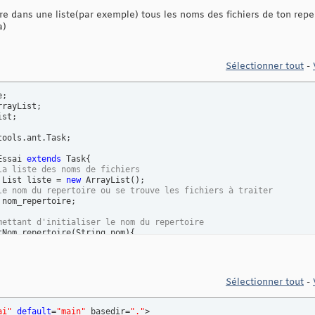
re dans une liste(par exemple) tous les noms des fichiers de ton reper
a)
Sélectionner tout
-
st;

ools.ant.Task;

Essai 
extends
 Task
{
la liste des noms de fichiers
 List liste = 
new
 ArrayList
(
)
;

le nom du repertoire ou se trouve les fichiers à traiter
 nom_repertoire;

mettant d'initialiser le nom du repertoire
tNom_repertoire
(
String nom
)
{
epertoire = nom;

mettant d'analyser un repertoire pour recuperer les 
Sélectionner tout
-
chiers
void
 listeRepertoire 
(
 File repertoire 
)
{
toire.isDirectory 
(
)
)
{
ai"
default
=
"main"
 basedir=
"."
>
