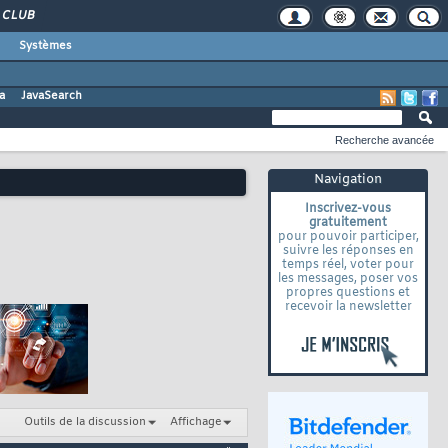
CLUB
Systèmes
a
JavaSearch
Recherche avancée
Navigation
Inscrivez-vous
gratuitement
pour pouvoir participer,
suivre les réponses en
temps réel, voter pour
les messages, poser vos
propres questions et
recevoir la newsletter
Outils de la discussion
Affichage