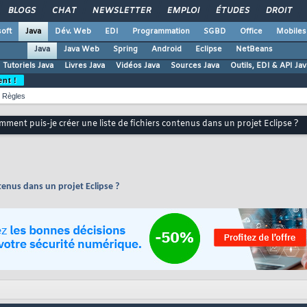
BLOGS
CHAT
NEWSLETTER
EMPLOI
ÉTUDES
DROIT
oft
Java
Dév. Web
EDI
Programmation
SGBD
Office
Mobiles
Java
Java Web
Spring
Android
Eclipse
NetBeans
Tutoriels Java
Livres Java
Vidéos Java
Sources Java
Outils, EDI & API Jav
ent !
Règles
ment puis-je créer une liste de fichiers contenus dans un projet Eclipse ?
tenus dans un projet Eclipse ?