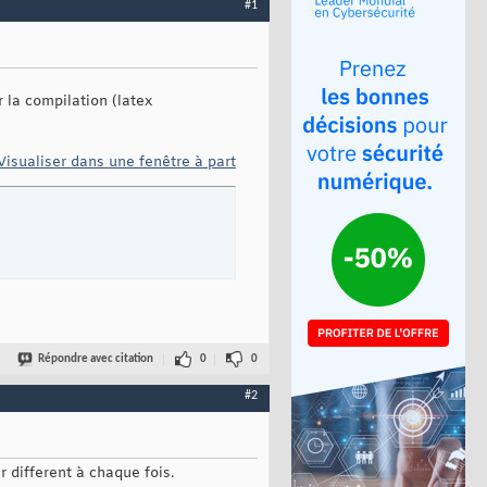
#1
r la compilation (latex
Visualiser dans une fenêtre à part
Répondre avec citation
0
0
#2
r different à chaque fois.