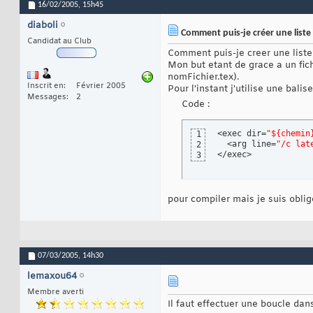
16/02/2005,
15h45
diaboli
Comment puis-je créer une liste 
Candidat au Club
Comment puis-je creer une liste 
Mon but etant de grace a un fichi
nomFichier.tex).
Inscrit en
Février 2005
Pour l'instant j'utilise une balise
Messages
2
Code :
<exec dir=
"${chemin
1
  <arg line=
"/c lat
2
</exec>
3
pour compiler mais je suis oblig
07/03/2005,
14h30
lemaxou64
Membre averti
Il faut effectuer une boucle dan