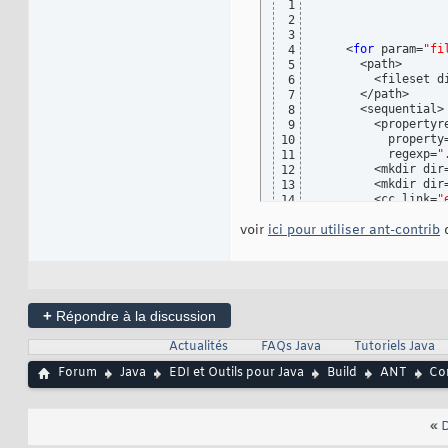
1
32
2
33
3
34
    <
for
 param=
"fi
4
35
      <path>

5
36
        <fileset d
6
		 
37
      </path>

7
		<
38
      <sequential>

8
	</target>
39
        <propertyr
9
40
          property
10
	<!-- cible
41
          regexp=
"
11
	<target n
42
        <mkdir dir
12
		
43
        <mkdir dir
13
	</target>
44
        <cc link=
"
14
45
            outfil
15
</project>
46
voir
ici pour utiliser ant-contrib
          <compile
d
16
          <fileset
17
          <linker 
18
        </cc>

19
      </sequential>
20
    </for>
21
+
Répondre à la discussion
Actualités
FAQs Java
Tutoriels Java
Forum
Java
EDI et Outils pour Java
Build
ANT
Com
«
D