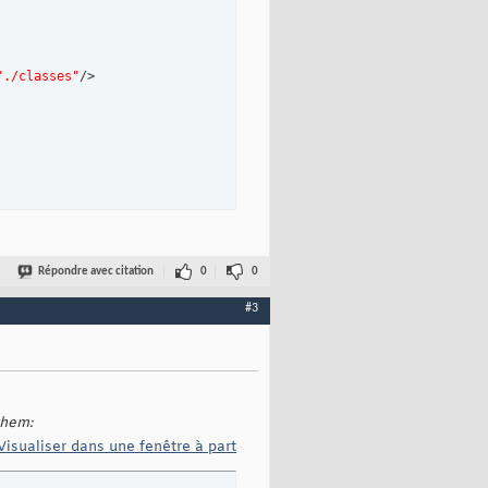
"./classes"
/>

Répondre avec citation
0
0
#3
them:
"liste");			
Visualiser dans une fenêtre à part
i));