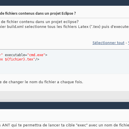
de fichiers contenus dans un projet Eclipse ?
de fichier contenu dans un projet eclipse?
er build.xml selectionne tous les fichiers Latex (*.tex) puis d'execute
Sélectionner tout
-
}"
 executable=
"cmd.exe"
>

ex ${fichier}.tex"
/>

e de changer le nom du fichier a chaque fois.
s ANT qui te permettra de lancer ta cible "exec" avec un nom de fichie