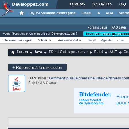
FORUMS
TUTORIELS
FAQ
DI/DSI Solutions d'entreprise
Cloud
IA
ALM
Micros
Forums Java
FAQ Java
Vous n'êtes pas encore inscrit sur Developpez.com ?
Inscrivez-vous gratuitem
Derniers messages
Actions
Réseau social
Blogs
Agenda
Chat
Forum
Java
EDI et Outils pour Java
Build
ANT
Com
+
Répondre à la discussion
Discussion :
Comment puis-je créer une liste de fichiers con
Sujet :
ANT Java