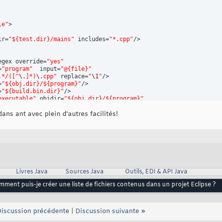
					tache = essai.createTask("antcall");
					tache.setTarget("test");
					tache.execute();
le"
>

				}
ir=
"${test.dir}/mains"
 includes=
"*.cpp"
/>

   ]]> 
/script>
egex override=
"yes"
=
"program"
  input=
"@{file}"
 main -->
.*/([^
\.
]*)
\.
cpp"
 replace=
"
\1
"
/>

ame="main" depends="boucle">
=
"${obj.dir}/${program}"
/>

<echo message="Fin de la session"/>
=
"${build.bin.dir}"
/>

executable"
 objdir=
"${obj.dir}/${program}"
e=
"${build.bin.dir}/${program}"
>

r refid=
ans ant avec plein d'autres facilités!
"compiler.options"
/>

 file=
"@{file}"
/>

refid=
"linker-libs"
/>



Livres Java
Sources Java
Outils, EDI & API Java
ment puis-je créer une liste de fichiers contenus dans un projet Eclipse ?
iscussion précédente
|
Discussion suivante
»