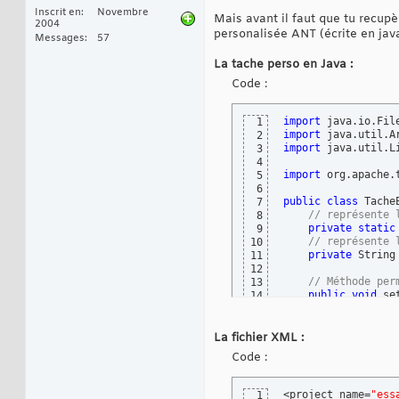
Inscrit en
Novembre
Mais avant il faut que tu recupè
2004
personalisée ANT (écrite en jav
Messages
57
La tache perso en Java :
Code :
import
1
import
2
import
 java.util.Li
3
4
import
 org.apache.t
5
6
public
class
 Tache
7
// représente 
8
private
static
9
// représente 
10
private
 String
11
12
// Méthode per
13
public
void
 se
14
this
.nom_r
15
}
16
17
La fichier XML :
// Méthode per
18
Code :
// noms des fi
19
public
static
20
if
(
 reper
21
<project name=
"ess
1