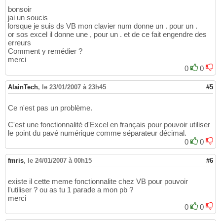
bonsoir
jai un soucis
lorsque je suis ds VB mon clavier num donne un . pour un .
or sos excel il donne une , pour un . et de ce fait engendre des
erreurs
Comment y remédier ?
merci
0
0
AlainTech
,
le 23/01/2007 à 23h45
#5
Ce n'est pas un problème.
C'est une fonctionnalité d'Excel en français pour pouvoir utiliser
le point du pavé numérique comme séparateur décimal.
0
0
fmris
,
le 24/01/2007 à 00h15
#6
existe il cette meme fonctionnalite chez VB pour pouvoir
l'utiliser ? ou as tu 1 parade a mon pb ?
merci
0
0