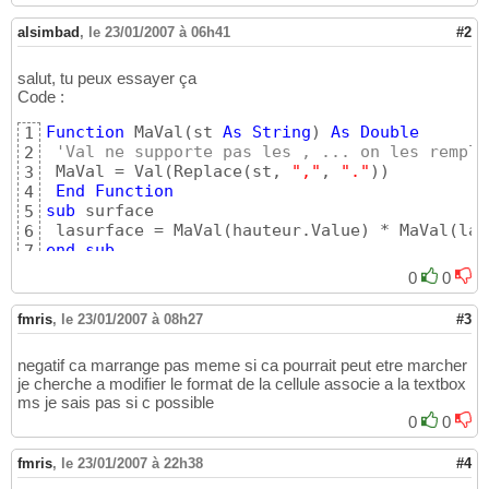
alsimbad
,
le 23/01/2007 à 06h41
#2
salut, tu peux essayer ça
Code :
Function
 MaVal
(
st 
As
String
)
As
Double
1
'Val ne supporte pas les , ... on les rempla
2
 MaVal = Val
(
Replace
(
st, 
","
, 
"."
)
)
3
End
Function
4
sub
 surface   

5
 lasurface = MaVal
(
hauteur.Value
)
 * MaVal
(
lar
6
end
sub
7
0
0
fmris
,
le 23/01/2007 à 08h27
#3
negatif ca marrange pas meme si ca pourrait peut etre marcher
je cherche a modifier le format de la cellule associe a la textbox
ms je sais pas si c possible
0
0
fmris
,
le 23/01/2007 à 22h38
#4