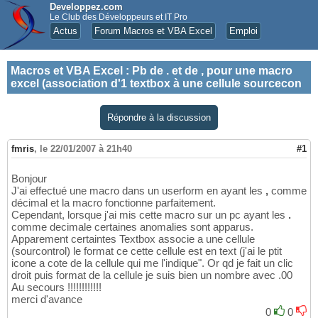
Developpez.com
Le Club des Développeurs et IT Pro
Actus
Forum Macros et VBA Excel
Emploi
Macros et VBA Excel
:
Pb de . et de , pour une macro
excel (association d'1 textbox à une cellule sourcecon
Répondre à la discussion
fmris
,
le 22/01/2007 à 21h40
#1
Bonjour
J'ai effectué une macro dans un userform en ayant les
,
comme
décimal et la macro fonctionne parfaitement.
Cependant, lorsque j'ai mis cette macro sur un pc ayant les
.
comme decimale certaines anomalies sont apparus.
Apparement certaintes Textbox associe a une cellule
(sourcontrol) le format ce cette cellule est en text (j'ai le ptit
icone a cote de la cellule qui me l'indique". Or qd je fait un clic
droit puis format de la cellule je suis bien un nombre avec .00
Au secours !!!!!!!!!!!!
merci d'avance
0
0