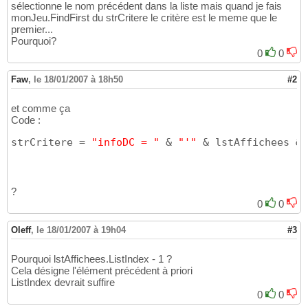
        monJeu.Update

21
sélectionne le nom précédent dans la liste mais quand je fais
22
monJeu.FindFirst du strCritere le critère est le meme que le
        lstAffichees.Selected
(
lstAffichees.L
23
premier...
        strCritere = 
"infoDC = "
""
 & lstAffi
24
Pourquoi?
        monJeu.FindFirst strCritere

25
0
0
26
        monJeu.Edit

27
Faw
,
le 18/01/2007 à 18h50
#2
        monJeu!Ordre = noOrdre

28
        monJeu.Update

29
et comme ça
30
Code :
Loop
While
 monJeu!cache = 
True
31
        lstAffichees.Requery

32
strCritere = 
"infoDC = "
 & 
"'"
 & lstAffichees & 
End
If
33
?
0
0
Oleff
,
le 18/01/2007 à 19h04
#3
Pourquoi lstAffichees.ListIndex - 1 ?
Cela désigne l'élément précédent à priori
ListIndex devrait suffire
0
0