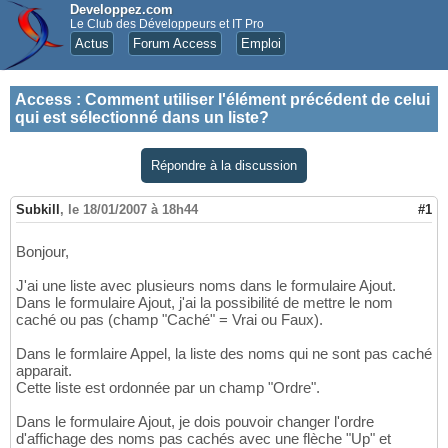
Developpez.com
Le Club des Développeurs et IT Pro
Actus
Forum Access
Emploi
Access
:
Comment utiliser l'élément précédent de celui
qui est sélectionné dans un liste?
Répondre à la discussion
Subkill
,
le 18/01/2007 à 18h44
#1
Bonjour,
J'ai une liste avec plusieurs noms dans le formulaire Ajout.
Dans le formulaire Ajout, j'ai la possibilité de mettre le nom
caché ou pas (champ "Caché" = Vrai ou Faux).
Dans le formlaire Appel, la liste des noms qui ne sont pas caché
apparait.
Cette liste est ordonnée par un champ "Ordre".
Dans le formulaire Ajout, je dois pouvoir changer l'ordre
d'affichage des noms pas cachés avec une flèche "Up" et