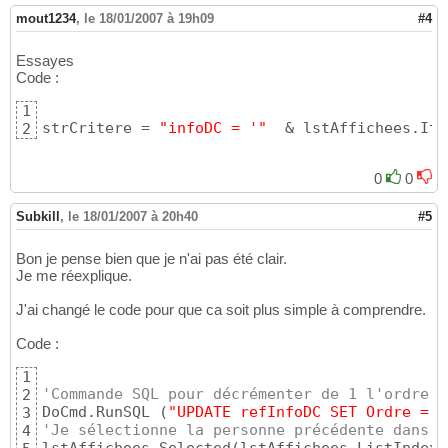
mout1234
,
le 18/01/2007 à 19h09
#4
Essayes
Code :
1
strCritere = 
"infoDC = '"
  & lstAffichees.Ite
2
0
0
Subkill
,
le 18/01/2007 à 20h40
#5
Bon je pense bien que je n'ai pas été clair.
Je me réexplique.
J'ai changé le code pour que ca soit plus simple à comprendre.
Code :
1
'Commande SQL pour décrémenter de 1 l'ordre d
2
DoCmd.RunSQL 
(
"UPDATE refInfoDC SET Ordre = O
3
'Je sélectionne la personne précédente dans l
4