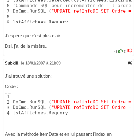
lstAffichees.Selected
(
lstAffichees.ListIndex 
5
'Commande SQL pour incrémenter de 1 l'ordre d
6
DoCmd.RunSQL 
(
"UPDATE refInfoDC SET Ordre = O
7
8
lstAffichees.Requery
9
J'espère que c'est plus clair.
Dsl, j'ai de la misère...
0
0
Subkill
,
le 18/01/2007 à 21h09
#6
J'ai trouvé une solution:
Code :
1
DoCmd.RunSQL 
(
"UPDATE refInfoDC SET Ordre = O
2
DoCmd.RunSQL 
(
"UPDATE refInfoDC SET Ordre = O
3
lstAffichees.Requery
4
Avec la méthode ItemData et en lui passant l'index en