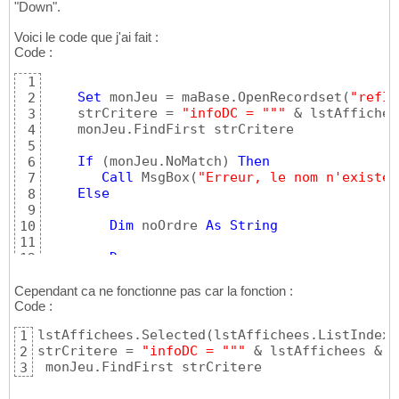
"Down".
Voici le code que j'ai fait :
Code :
1
Set
 monJeu = maBase.OpenRecordset
(
"refIn
2
    strCritere = 
"infoDC = "
""
 & lstAffichee
3
    monJeu.FindFirst strCritere

4
5
If
(
monJeu.NoMatch
)
Then
6
Call
 MsgBox
(
"Erreur, le nom n'existe 
7
Else
8
9
Dim
 noOrdre 
As
String
10
11
Do
12
        noOrdre = monJeu!Ordre

13
14
Cependant ca ne fonctionne pas car la fonction :
        monJeu.Edit

Code :
15
If
 noOrdre <= 
10
Then
16
lstAffichees.Selected
(
lstAffichees.ListIndex 
1
        monJeu!Ordre = 
"0"
 & noOrdre - 
1
17
strCritere = 
"infoDC = "
""
 & lstAffichees & 
"
2
Else
18
 monJeu.FindFirst strCritere
3
        monJeu!Ordre = noOrdre - 
1
19
End
If
20