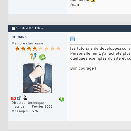
Jean
18/01/2007,
11h57
m-mas
Membre chevronné
les tutorials de developpez.com
Personellement, j'ai acheté plusi
quelques exemples du site et 
Bon courage !
Directeur technique
Inscrit en
Février 2003
Messages
576