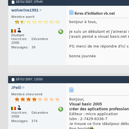
18/01/2007,
07h49
wolverine1991
livres d'initiation vb.net
Membre averti
bonjour à tous,
je suis un débutant et j'aimerai
Étudiant
j'avais pensé a visual basic.net
Inscrit en
Décembre
2006
PS: merci de me répondre d'ici 
Messages
39
bonne journée
18/01/2007,
11h50
JPelli
Membre chevronné
Bonjour,
Visual basic 2005
créer des aplications professio
Inscrit en
Décembre
Editeur : micro application
2006
isbn : 2-7429-6336-7
Messages
374
Je trouve ce livre idéalpour débu
Bon boulot