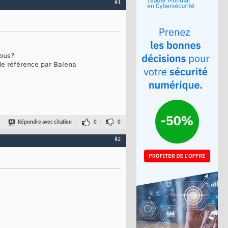
#1
vous?
 de référence par Balena
Répondre avec citation
0
0
#2