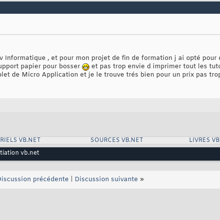
v Informatique , et pour mon projet de fin de formation j ai opté pour 
support papier pour bosser
et pas trop envie d imprimer tout les tut
et de Micro Application et je le trouve trés bien pour un prix pas trop
RIELS VB.NET
SOURCES VB.NET
LIVRES VB
itiation vb.net
iscussion précédente
|
Discussion suivante
»