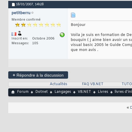
18/01/2007,
14h28
petitberru
Membre confirmé
Bonjour
Voila je suis en formation de De
Inscrit en
Octobre 2006
bouquin ( j aime bien avoir un 
Messages
105
visual basic 2005 le Guide Compl
que mon avis .
+
Répondre à la discussion
Actualités
FAQ VB.NET
TUTO
Forum
Dotnet
Langages
VB.NET
Livres
livres d'in
«
D