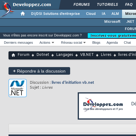
FORUMS
TUTORIELS
FAQ
DI/DSI Solutions d'entreprise
Cloud
IA
ALM
Micros
Microsoft
.NET
FORUM
Vous n'êtes pas encore inscrit sur Developpez.com ?
Inscrivez-vous gratuitem
Derniers messages
Actions
Réseau social
Blogs
Agenda
Chat
Forum
Dotnet
Langages
VB.NET
Livres
livres d'in
+
Répondre à la discussion
Discussion :
livres d'initiation vb.net
Sujet :
Livres