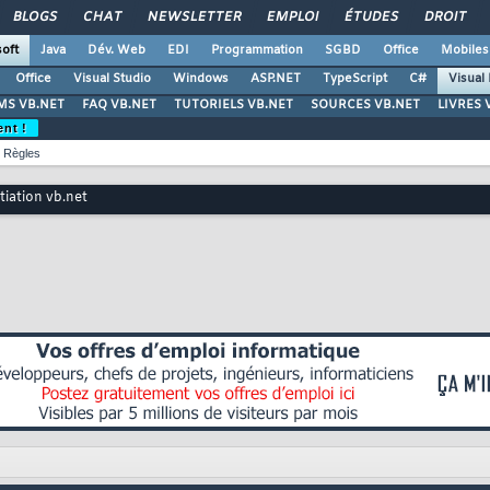
BLOGS
CHAT
NEWSLETTER
EMPLOI
ÉTUDES
DROIT
oft
Java
Dév. Web
EDI
Programmation
SGBD
Office
Mobiles
Office
Visual Studio
Windows
ASP.NET
TypeScript
C#
Visual
S VB.NET
FAQ VB.NET
TUTORIELS VB.NET
SOURCES VB.NET
LIVRES 
ent !
Règles
itiation vb.net