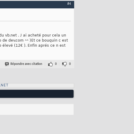
#4
du vb.net . J ai acheté pour cela un
o de dev.com ^^ )Et ce bouquin c est
 élevé (12€ ). Enfin aprés ce n est
Répondre avec citation
0
0
.NET