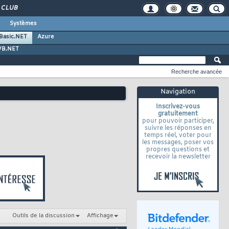
CLUB
Systèmes
 Basic.NET
Azure
VB.NET
Recherche avancée
Navigation
Inscrivez-vous
gratuitement
pour pouvoir participer,
suivre les réponses en
temps réel, voter pour
les messages, poser vos
propres questions et
recevoir la newsletter
Outils de la discussion
Affichage