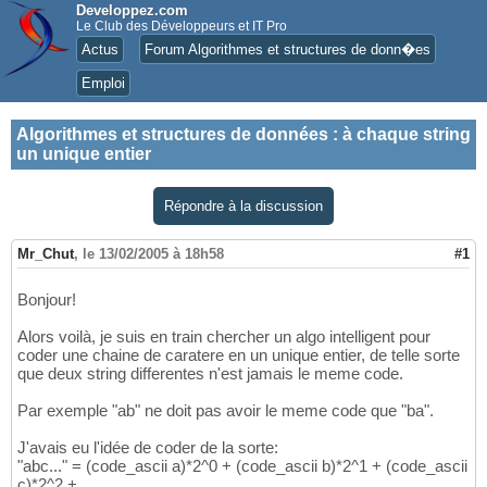
Developpez.com
Le Club des Développeurs et IT Pro
Actus
Forum Algorithmes et structures de donn�es
Emploi
Algorithmes et structures de données
:
à chaque string
un unique entier
Répondre à la discussion
Mr_Chut
,
le 13/02/2005 à 18h58
#1
Bonjour!
Alors voilà, je suis en train chercher un algo intelligent pour
coder une chaine de caratere en un unique entier, de telle sorte
que deux string differentes n'est jamais le meme code.
Par exemple "ab" ne doit pas avoir le meme code que "ba".
J'avais eu l'idée de coder de la sorte:
"abc..." = (code_ascii a)*2^0 + (code_ascii b)*2^1 + (code_ascii
c)*2^2 + ....