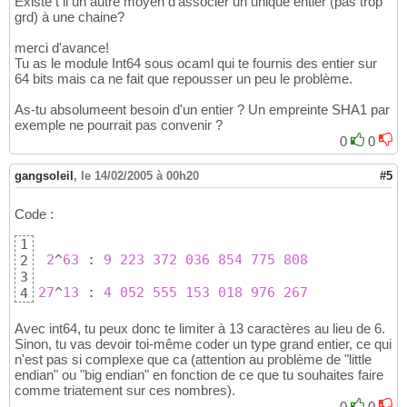
Existe t il un autre moyen d'associer un unique entier (pas trop
grd) à une chaine?
merci d'avance!
Tu as le module Int64 sous ocaml qui te fournis des entier sur
64 bits mais ca ne fait que repousser un peu le problème.
As-tu absolumeent besoin d'un entier ? Un empreinte SHA1 par
exemple ne pourrait pas convenir ?
0
0
gangsoleil
,
le 14/02/2005 à 00h20
#5
Code :
1
2
^
63
 : 
9
223
372
03
6
854
775
808
2
3
27
^
13
 : 
4
05
2
555
153
01
8
976
267
4
Avec int64, tu peux donc te limiter à 13 caractères au lieu de 6.
Sinon, tu vas devoir toi-même coder un type grand entier, ce qui
n'est pas si complexe que ca (attention au problème de "little
endian" ou "big endian" en fonction de ce que tu souhaites faire
comme triatement sur ces nombres).
0
0