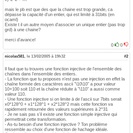
mais le pb est que des que la chaine est trop grande, ca
dépasse la capacité d'un entier, qui est limité à 31bits (en
ocaml)
Existe t il un autre moyen d'associer un unique entier (pas trop
grd) à une chaine?
merci d'avance!
0
0
nicolas581
,
le 13/02/2005 à 19h32
#2
Il faut que tu trouves une fonction injective de l'ensemble des
chaînes dans l'ensemble des entiers.
- La fonction que tu proposes n'est pas une injection en effet la
chaîne formée des caractères ascii "\10\10" a pour valeur
10+100 soit 110 et la chaîne réduite à "\110" a aussi comme
valeur 110.
- Une fonction injective si on limite à de l'ascii sur 7bits serait
x0*128^0 + x1*128^1 + x2*128^2 mais cette fonction va
rapidement retournée des valeurs supérieures à 2^31
- Je ne sais pas s'il existe une fonction simple injective qui
permettrait cette transformation.
- As-tu besoin d'une fonction injective ? Ton problème
ressemble au choix d'une fonction de hachage idéale.