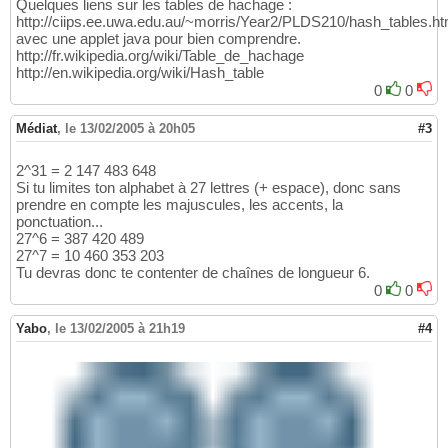
Quelques liens sur les tables de hachage :
http://ciips.ee.uwa.edu.au/~morris/Year2/PLDS210/hash_tables.ht
avec une applet java pour bien comprendre.
http://fr.wikipedia.org/wiki/Table_de_hachage
http://en.wikipedia.org/wiki/Hash_table
0
0
Médiat
,
le 13/02/2005 à 20h05
#3
2^31 = 2 147 483 648
Si tu limites ton alphabet à 27 lettres (+ espace), donc sans
prendre en compte les majuscules, les accents, la
ponctuation...
27^6 = 387 420 489
27^7 = 10 460 353 203
Tu devras donc te contenter de chaînes de longueur 6.
0
0
Yabo
,
le 13/02/2005 à 21h19
#4