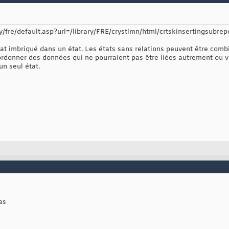
y/fre/default.asp?url=/library/FRE/crystlmn/html/crtskinsertingsubrep
at imbriqué dans un état. Les états sans relations peuvent être com
rdonner des données qui ne pourraient pas être liées autrement ou v
n seul état.
pas