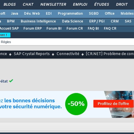
BLOGS
CHAT
NEWSLETTER
EMPLOI
ÉTUDES
DROIT
oft
Java
Dév. Web
EDI
Programmation
SGBD
Office
Mobiles
a
BPM
Business Intelligence
Data Science
ERP / PGI
CRM
SAS
Accueil SAP
Forum ERP
Forum BI
Forum CR
FAQ BI
FAQ CR
ent !
Règles
ence
SAP Crystal Reports
Connectivité
[CR.NET] Problème de con
-état