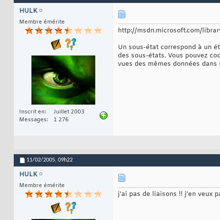
HULK
Membre émérite
http://msdn.microsoft.com/librar
Un sous-état correspond à un ét
des sous-états. Vous pouvez coo
vues des mêmes données dans u
Inscrit en
Juillet 2003
Messages
1 276
11/02/2005,
09h22
HULK
Membre émérite
j'ai pas de liaisons !! j'en veux 