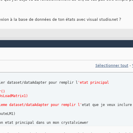
nexion à la base de données de ton états avec visual studio.net ?
Sélectionner tout
-
ier dataset/dataAdapter pour remplir l
'etat principal
r()
DsLoadMatrix1)
ieme dataset/dataAdapter pour remplir l'
etat que je veux inclure 
outeLM1
)
on etat principal dans un mon crystalviewer