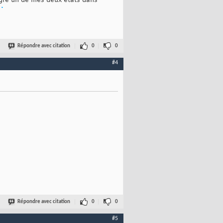
égré un de mes deux etats dans
Répondre avec citation
0
0
#4
Répondre avec citation
0
0
#5