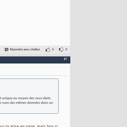
Répondre avec citation
0
0
#7
at unique au moyen des sous-états.
tes vues des mêmes données dans un
our la mise en page, mais bon si