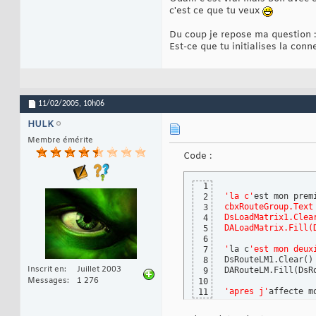
c'est ce que tu veux
Du coup je repose ma question :
Est-ce que tu initialises la con
11/02/2005,
10h06
HULK
Membre émérite
Code :
1
'la c'
est mon prem
2
cbxRouteGroup.Text
3
DsLoadMatrix1.Clea
4
DALoadMatrix.Fill(
5
6
'
la c
'est mon deux
7
DsRouteLM1.Clear
(
)
8
Inscrit en
Juillet 2003
DARouteLM.Fill
(
DsR
9
Messages
1 276
10
'apres j'
affecte m
11