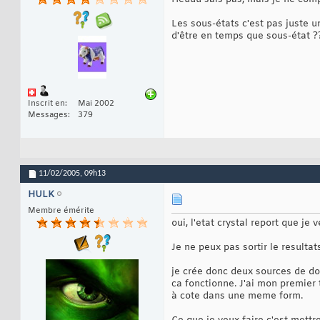
Les sous-états c'est pas juste u
d'être en temps que sous-état ?
Inscrit en
Mai 2002
Messages
379
11/02/2005,
09h13
HULK
Membre émérite
oui, l'etat crystal report que je
Je ne peux pas sortir le result
je crée donc deux sources de do
ca fonctionne. J'ai mon premie
à cote dans une meme form.