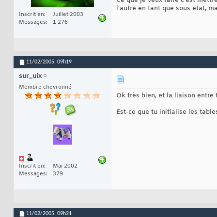
Ce que je veux faire c'est mett
l'autre en tant que sous etat, 
Inscrit en
Juillet 2003
Messages
1 276
11/02/2005,
09h19
sur_uix
Membre chevronné
Ok très bien, et la liaison entre
Est-ce que tu initialise les tabl
Inscrit en
Mai 2002
Messages
379
11/02/2005,
09h21