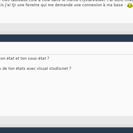
re mes tableaux cote à cote dans le meme crystalviewer. J'ai donc int
mais j'ai tjr une fenetre qui me demande une connexion à ma base
 ton état et ton sous-état ?
es de ton états avec visual studio.net ?