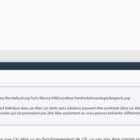
ry/fre/default.asp?url=/library/FRE/crystlmn/html/crtskinsertingsubreports.asp
at imbriqué dans un état. Les états sans relations peuvent être combinés dans un ét
nées qui ne pourraient pas être liées autrement ou vous pouvez présenter différen
ce que j'ai déjà vu du fonctionnement de CR, ca vas pas être simple p