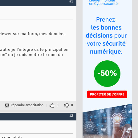
#1
rtviewer sur ma form, mes données
utre je l'integre ds le principal en
ion" ou je dois mettre le nom du
Répondre avec citation
0
0
#2
 sous-états.