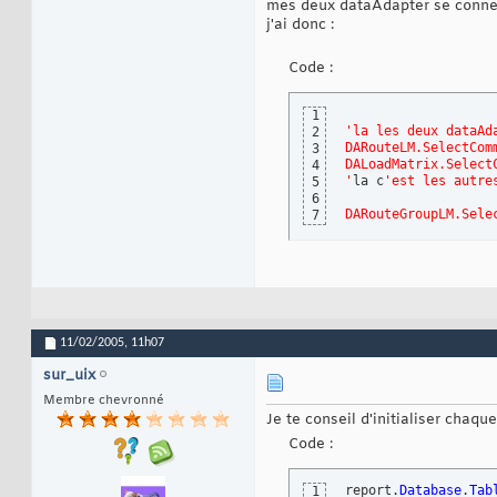
mes deux dataAdapter se connec
j'ai donc :
Code :
1
'la les deux dataAd
2
DARouteLM.SelectCom
3
DALoadMatrix.Select
4
'
la c
'est les autre
5
6
DARouteGroupLM.Sele
7
11/02/2005,
11h07
sur_uix
Membre chevronné
Je te conseil d'initialiser chaqu
Code :
report.
Database
.
Tab
1