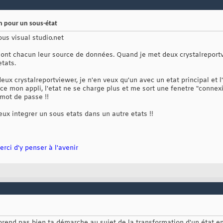
 pour un sous-état
sous visual studio.net
qui ont chacun leur source de données. Quand je met deux crystalrepo
tats.
x crystalreportviewer, je n'en veux qu'un avec un etat principal et l'a
ce mon appli, l'etat ne se charge plus et me sort une fenetre "connex
e mot de passe !!
 veux integrer un sous etats dans un autre etats !!
rci d'y penser à l'avenir
rend pas bien ta démarche au sujet de la transformation d'un état en