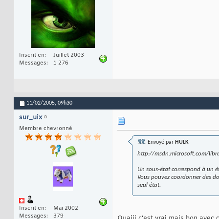
Inscrit en
Juillet 2003
Messages
1 276
11/02/2005,
09h30
sur_uix
Membre chevronné
Envoyé par
HULK
http://msdn.microsoft.com/libra
Un sous-état correspond à un ét
Vous pouvez coordonner des don
seul état.
Inscrit en
Mai 2002
Messages
379
Ouaiii c'est vrai mais bon avec 