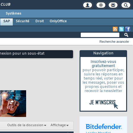
CLUB
Systèmes
SAP
Sécurité
Droit
OnlyOffice
Recherche avancée
Navigation
nexion pour un sous-état
Inscrivez-vous
gratuitement
pour pouvoir participer,
suivre les réponses en
temps réel, voter pour
les messages, poser vos
propres questions et
recevoir la newsletter
Outils de la discussion
Affichage