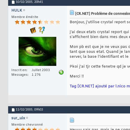
10/02/2005,
20h41
HULK
[CR.NET] Problème de connexion
Membre émérite
Bonjour, j'utilise crystal report 
j'ai deux etats crystal report 
s'affichent bien dans mes deux e
Mon pb est que je ne veux pas deu
tant que sous etat. Quand je lan
server, la base l'identifiant et l
Pkoi j'ai tjr cette fenetre qd je
Inscrit en
Juillet 2003
Messages
1 276
Merci !!
Tag [CR.NET] ajouté par l.nico me
11/02/2005,
09h03
sur_uix
Membre chevronné
Heuuu sais pas, mais je ne comp