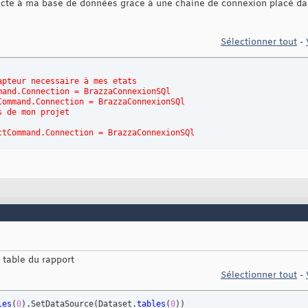
te à ma base de données grace à une chaine de connexion placé dan
Sélectionner tout
-
apteur necessaire à mes etats
mand.Connection = BrazzaConnexionSQl
Command.Connection = BrazzaConnexionSQl
s de mon projet
ctCommand.Connection = BrazzaConnexionSQl
e table du rapport
Sélectionner tout
-
les
(
0
)
.SetDataSource
(
Dataset.
tables
(
0
)
)