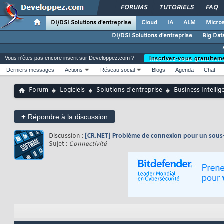
FORUMS
TUTORIELS
FAQ
DI/DSI Solutions d'entreprise
Cloud
IA
ALM
Micros
DI/DSI Solutions d'entreprise
Big Dat
Vous n'êtes pas encore inscrit sur Developpez.com ?
Inscrivez-vous gratuitem
Derniers messages
Actions
Réseau social
Blogs
Agenda
Chat
Forum
Logiciels
Solutions d'entreprise
Business Intellig
+
Répondre à la discussion
Discussion :
[CR.NET] Problème de connexion pour un sous
Sujet :
Connectivité