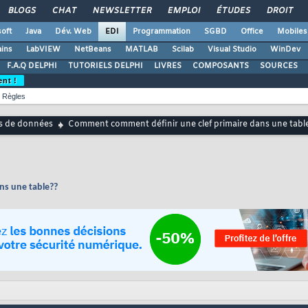
BLOGS
CHAT
NEWSLETTER
EMPLOI
ÉTUDES
DROIT
oft
Java
Dév. Web
EDI
Programmation
SGBD
Office
Mobiles
ains
LabVIEW
NetBeans
MATLAB
Scilab
Visual Studio
WinDev
F.A.Q DELPHI
TUTORIELS DELPHI
LIVRES
COMPOSANTS
SOURCES
ent !
Règles
s de données
Comment comment définir une clef primaire dans une tabl
ns une table??