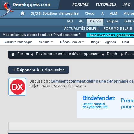
FORUMS
TUTORIELS
FAQ
DI/DSI Solutions d'entreprise
Cloud
IA
ALM
Micros
EDI
4D
Delphi
Eclipse
JetBr
ACTUALITÉS DELPHI
FORUMS DELPHI
Vous n'êtes pas encore inscrit sur Developpez.com ?
Inscrivez-vous gratuitem
Derniers messages
Actions
Réseau social
Blogs
Agenda
Chat
Forum
Environnements de développement
Delphi
Base
+
Répondre à la discussion
Discussion :
Comment comment définir une clef primaire da
Sujet :
Bases de données Delphi