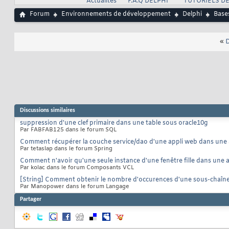
Actualités
F.A.Q DELPHI
TUTORIELS DE
Forum
Environnements de développement
Delphi
Base
«
D
Discussions similaires
suppression d'une clef primaire dans une table sous oracle10g
Par FABFAB125 dans le forum SQL
Comment récupérer la couche service/dao d'une appli web dans une
Par tetaslap dans le forum Spring
Comment n'avoir qu'une seule instance d'une fenêtre fille dans une 
Par kolac dans le forum Composants VCL
[String] Comment obtenir le nombre d'occurences d'une sous-chaîne
Par Manopower dans le forum Langage
Partager