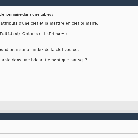
ef primaire dans une table??
attributs d'une clef et la metttre en clef primaire.
dit1.text)].Options := [ixPrimary];
pond bien sur a l'index de la clef voulue.
table dans une bdd autrement que par sql ?