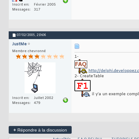
Inscrit en
Février 2005
Messages
317
07/02/2005,
21h06
JustMe
Membre chevronné
1-
http://delphi.developpez
2- CreateTable
il y'a un exemple compl
Inscrit en
Juillet 2002
Messages
479
+
Répondre à la discussion