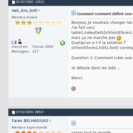
05/02/2005,
13h12
nek_kro_kvlt
Comment comment définir une cl
Membre éclairé
Bonjour, je voudrais changer les 
J'ai fait ceci:
table1.IndexDefs[strtoint(form1.E
mais ça ne marche pas
Quelqu'un a t-il la solution ?
Inscrit en
Février 2005
strtoint(form1.Edit1.text) corres
Messages
317
Question 2: Comment créer une 
Je débute dans les bdd ...
Merci.
07/02/2005,
08h57
Fares BELHAOUAS
Membre expérimenté
salam tout le monde,