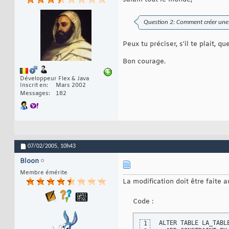
Question 2: Comment créer une
Peux tu préciser, s'il te plait, 
Bon courage.
Développeur Flex & Java
Inscrit en
Mars 2002
Messages
182
07/02/2005,
10h43
Bloon
Membre émérite
La modification doit être faite 
Code :
ALTER TABLE LA_TABLE
1