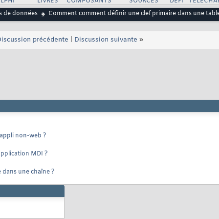
LPHI
LIVRES
COMPOSANTS
SOURCES
DEFI
TELECHA
s de données
Comment comment définir une clef primaire dans une tabl
iscussion précédente
|
Discussion suivante
»
 appli non-web ?
application MDI ?
 dans une chaîne ?