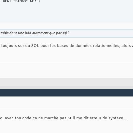
_IDENT PRIMARY KEY 
(
 table dans une bdd autrement que par sql ?
toujours sur du SQL pour les bases de données relationnelles, alors au
sql avec ton code ça ne marche pas :-( il me dit erreur de syntaxe ...