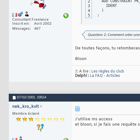
  ADD CONSTRAINT PK
2
    IDENT

3
)
4
;
5
Consultant Freelance
Inscrit en
Avril 2002
Messages
467
Question 2: Comment créer une
De toutes façons, tu retomberas 
Bloon
:!: A lire :
Les règles du club
Delphi :
La FAQ
-
Articles
07/02/2005,
10h54
nek_kro_kvlt
Membre éclairé
J'utilise ms access
et bloon, si je fais une requête 