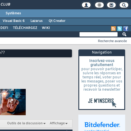
CLUB
Systèmes
Visual Basic 6
Lazarus
Qt Creator
DEFI
TÉLÉCHARGEZ
WIKI
Recherche avancée
Navigation
e??
Inscrivez-vous
gratuitement
pour pouvoir participer,
suivre les réponses en
temps réel, voter pour
les messages, poser vos
propres questions et
recevoir la newsletter
Outils de la discussion
Affichage