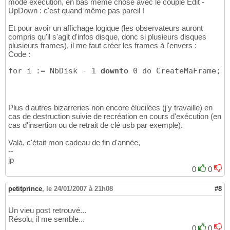
mode exécution, en bas même chose avec le couple Edit -
UpDown : c'est quand même pas pareil !
Et pour avoir un affichage logique (les observateurs auront
compris qu'il s'agit d'infos disque, donc si plusieurs disques
plusieurs frames), il me faut créer les frames à l'envers :
Code :
for i := NbDisk - 1 
downto
 0 do CreateMaFrame;
Plus d'autres bizarreries non encore élucilées (j'y travaille) en
cas de destruction suivie de recréation en cours d'exécution (en
cas d'insertion ou de retrait de clé usb par exemple).
Valà, c'était mon cadeau de fin d'année,
--
jp
0
0
petitprince
,
le 24/01/2007 à 21h08
#8
Un vieu post retrouvé...
Résolu, il me semble...
0
0