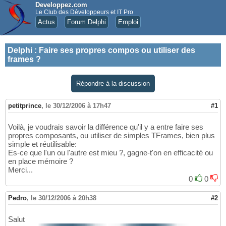
Developpez.com
Le Club des Développeurs et IT Pro
Actus
Forum Delphi
Emploi
Delphi
:
Faire ses propres compos ou utiliser des
frames ?
Répondre à la discussion
petitprince
,
le 30/12/2006 à 17h47
#1
Voilà, je voudrais savoir la différence qu'il y a entre faire ses
propres composants, ou utiliser de simples TFrames, bien plus
simple et réutilisable:
Es-ce que l'un ou l'autre est mieu ?, gagne-t'on en efficacité ou
en place mémoire ?
Merci...
0
0
Pedro
,
le 30/12/2006 à 20h38
#2
Salut