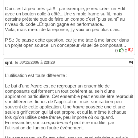
Oui c'est à peu près çà !! : par exemple, je veu créer un Edit
avec un bouton collé à côté...Une simple frame suffit, mais
certains prétente que de faire un compo c'est "plus saint" au
niveau du code...Et qu'on gagne en performance...
Voilà, mais merci de ta réponse, j'y voix un peu plus clair...
P.S.: Je pause cette question, car je me tate à me lancer dans
un projet open source, un concepteur visuel de composant...
0
0
sjrd
,
le 30/12/2006 à 22h29
#4
L'utilisation est toute différente :
Le but d'une
frame
est de regrouper un ensemble de
composants qui forment un tout cohérent au sein d'une
application particulière. Cet ensemble peut ensuite être reproduit
sur différentes fiches de l'application, mais sortira bien peu
souvent de cette application. Une
frame
possède une et une
seule signification qui lui est propre, et qui la même à chaque
fois qu'on utilise cette
frame
, peu importe où ou quand.
En revanche, son
comportement
peut être modifié, par
l'utilisation de l'un ou l'autre événement.