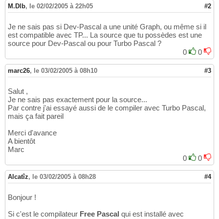
M.Dlb
,
le 02/02/2005 à 22h05
#2
Je ne sais pas si Dev-Pascal a une unité Graph, ou même si il
est compatible avec TP... La source que tu possèdes est une
source pour Dev-Pascal ou pour Turbo Pascal ?
0
0
marc26
,
le 03/02/2005 à 08h10
#3
Salut ,
Je ne sais pas exactement pour la source...
Par contre j'ai essayé aussi de le compiler avec Turbo Pascal,
mais ça fait pareil
Merci d'avance
A bientôt
Marc
0
0
Alcatîz
,
le 03/02/2005 à 08h28
#4
Bonjour !
Si c'est le compilateur
Free Pascal
qui est installé avec