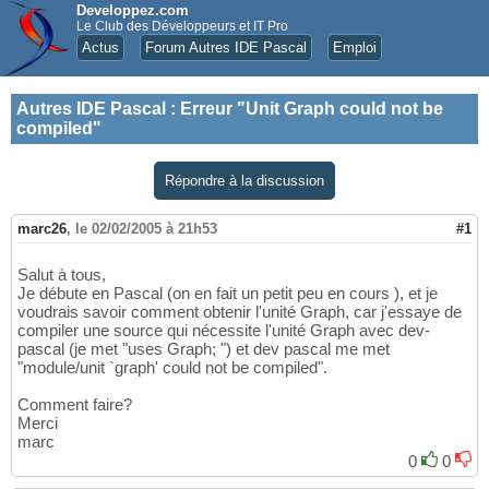
Developpez.com
Le Club des Développeurs et IT Pro
Actus
Forum Autres IDE Pascal
Emploi
Autres IDE Pascal
:
Erreur "Unit Graph could not be
compiled"
Répondre à la discussion
marc26
,
le 02/02/2005 à 21h53
#1
Salut à tous,
Je débute en Pascal (on en fait un petit peu en cours ), et je
voudrais savoir comment obtenir l'unité Graph, car j'essaye de
compiler une source qui nécessite l'unité Graph avec dev-
pascal (je met "uses Graph; ") et dev pascal me met
"module/unit `graph' could not be compiled".
Comment faire?
Merci
marc
0
0